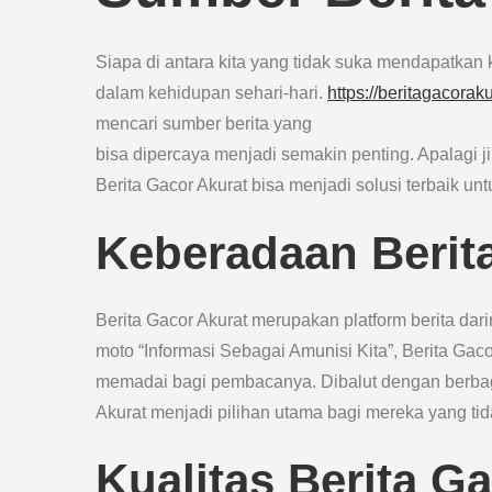
Siapa di antara kita yang tidak suka mendapatkan k
dalam kehidupan sehari-hari.
https://beritagacoraku
mencari sumber berita yang
bisa dipercaya menjadi semakin penting. Apalagi 
Berita Gacor Akurat bisa menjadi solusi terbaik un
Keberadaan Berit
Berita Gacor Akurat merupakan platform berita dar
moto “Informasi Sebagai Amunisi Kita”, Berita Gac
memadai bagi pembacanya. Dibalut dengan berbaga
Akurat menjadi pilihan utama bagi mereka yang tida
Kualitas Berita G