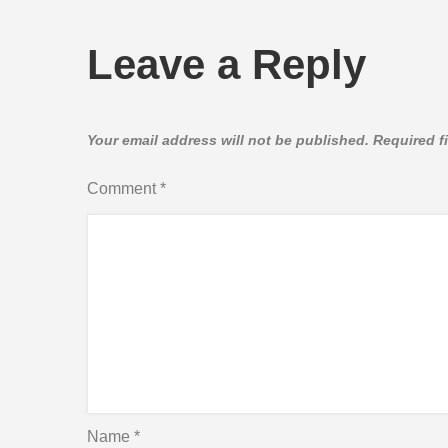
navigation
Leave a Reply
Your email address will not be published.
Required f
Comment
*
Name
*