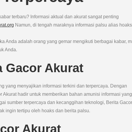
abar terbaru? Informasi aktual dan akurat sangat penting
rat.org
Namun, di tengah maraknya informasi palsu alias hoaks
jika Anda adalah orang yang gemar mengikuti berbagai kabar, 
tuk Anda.
a Gacor Akurat
ing yang menyajikan informasi terkini dan terpercaya. Dengan
or Akurat hadir untuk memberikan bahan amunisi informasi yang
i sumber terpercaya dan kecanggihan teknologi, Berita Gaco
k ingin tertipu oleh hoaks dan berita palsu.
acor Akurat