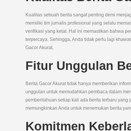
Kualitas sebuah berita sangat penting demi menja
memiliki tim jurnalis profesional yang selalu memas
verifikasi yang ketat. Hal ini memastikan bahwa p
terpercaya. Sehingga, Anda tidak perlu lagi khawa
Gacor Akurat.
Fitur Unggulan Be
Berita Gacor Akurat tidak hanya memberikan informas
unggulan untuk memudahkan pembaca dalam mendapa
pemberitahuan setiap kali ada berita terbaru yang p
memungkinkan Anda untuk menemukan berita yang
Komitmen Keberl