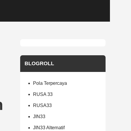
BLOGROLL
Pola Terpercaya
RUSA 33
n
RUSA33
JIN33
JIN33 Alternatif