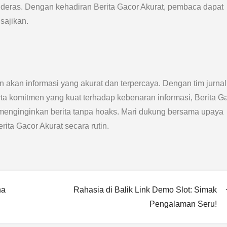
g deras. Dengan kehadiran Berita Gacor Akurat, pembaca dapat
sajikan.
 akan informasi yang akurat dan terpercaya. Dengan tim jurnal
rta komitmen yang kuat terhadap kebenaran informasi, Berita G
 menginginkan berita tanpa hoaks. Mari dukung bersama upaya
ta Gacor Akurat secara rutin.
na
Rahasia di Balik Link Demo Slot: Simak
Pengalaman Seru!