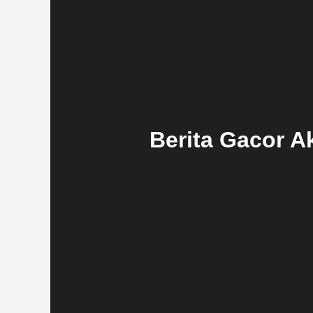
Berita Gacor A