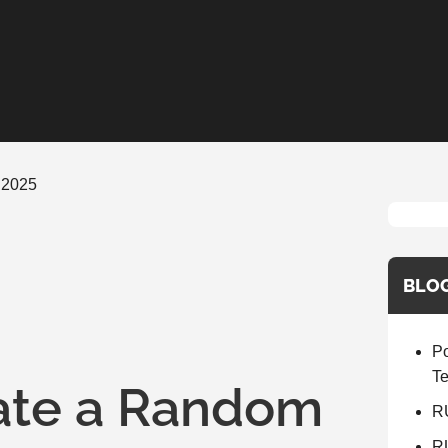
 2025
BLO
Po
Te
ate a Random
R
R