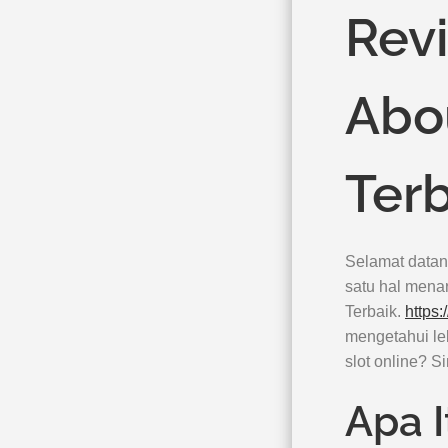
Revi
Abo
Ter
Selamat datang
satu hal menar
Terbaik.
https:
mengetahui le
slot online? S
Apa I