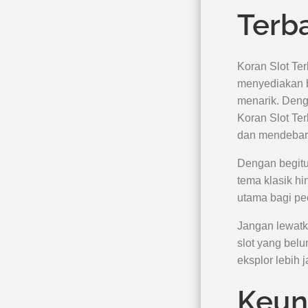
Terb
Koran Slot Te
menyediakan b
menarik. Denga
Koran Slot Te
dan mendebar
Dengan begitu
tema klasik hi
utama bagi pec
Jangan lewatk
slot yang bel
eksplor lebih j
Keun