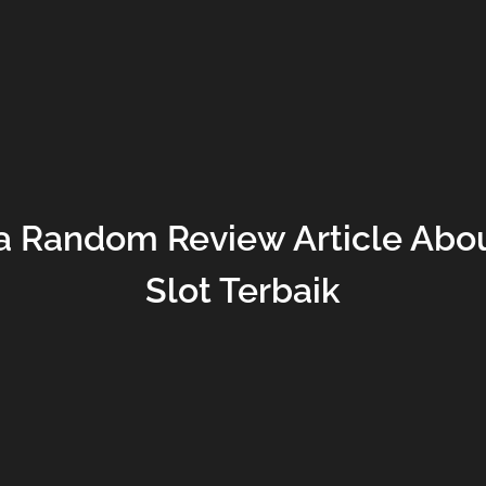
a Random Review Article Abo
Slot Terbaik