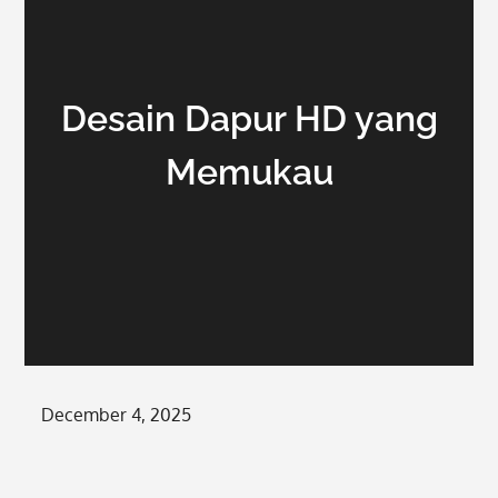
Desain Dapur HD yang
Memukau
Posted
December 4, 2025
on