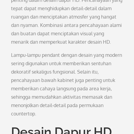
penting dalam desain dapur HD. Pencahayaan yang
tepat dapat menghidupkan detail-detail dalam
ruangan dan menciptakan atmosfer yang hangat
dan nyaman. Kombinasi antara pencahayaan alami
dan buatan dapat menciptakan visual yang
menarik dan memperkuat karakter desain HD.
Lampu-lampu pendant dengan desain yang modern
sering digunakan untuk memberikan sentuhan
dekoratif sekaligus fungsional. Selain itu,
pencahayaan bawah kabinet juga penting untuk
memberikan cahaya langsung pada area kerja,
sehingga memudahkan aktivitas memasak dan
menonjolkan detail-detail pada permukaan
countertop.
Desain Dapur HD