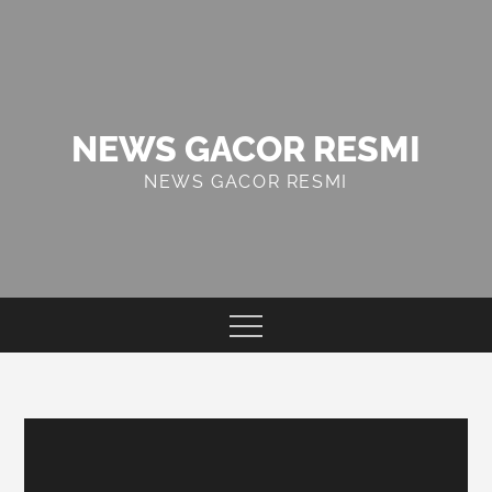
Skip
to
content
NEWS GACOR RESMI
NEWS GACOR RESMI