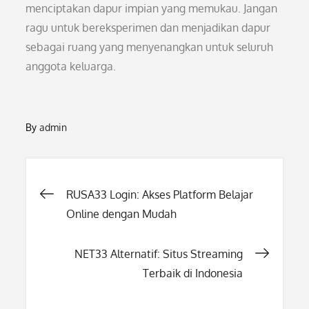
menciptakan dapur impian yang memukau. Jangan
ragu untuk bereksperimen dan menjadikan dapur
sebagai ruang yang menyenangkan untuk seluruh
anggota keluarga.
By
admin
Post
RUSA33 Login: Akses Platform Belajar
Online dengan Mudah
navigation
NET33 Alternatif: Situs Streaming
Terbaik di Indonesia