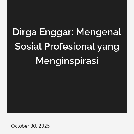
Dirga Enggar: Mengenal
Sosial Profesional yang
Menginspirasi
Posted
October 30, 2025