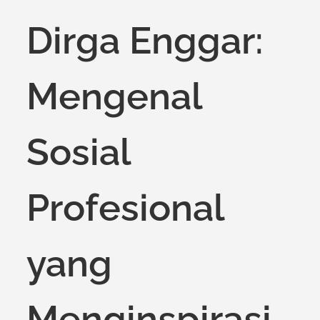
on
Dirga Enggar:
Mengenal
Sosial
Profesional
yang
Menginspirasi