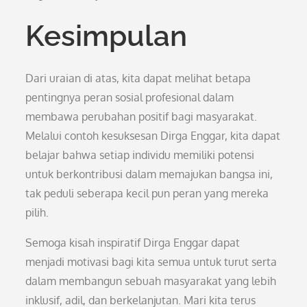
Kesimpulan
Dari uraian di atas, kita dapat melihat betapa
pentingnya peran sosial profesional dalam
membawa perubahan positif bagi masyarakat.
Melalui contoh kesuksesan Dirga Enggar, kita dapat
belajar bahwa setiap individu memiliki potensi
untuk berkontribusi dalam memajukan bangsa ini,
tak peduli seberapa kecil pun peran yang mereka
pilih.
Semoga kisah inspiratif Dirga Enggar dapat
menjadi motivasi bagi kita semua untuk turut serta
dalam membangun sebuah masyarakat yang lebih
inklusif, adil, dan berkelanjutan. Mari kita terus