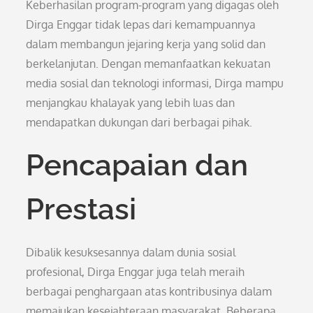
Keberhasilan program-program yang digagas oleh
Dirga Enggar tidak lepas dari kemampuannya
dalam membangun jejaring kerja yang solid dan
berkelanjutan. Dengan memanfaatkan kekuatan
media sosial dan teknologi informasi, Dirga mampu
menjangkau khalayak yang lebih luas dan
mendapatkan dukungan dari berbagai pihak.
Pencapaian dan
Prestasi
Dibalik kesuksesannya dalam dunia sosial
profesional, Dirga Enggar juga telah meraih
berbagai penghargaan atas kontribusinya dalam
memajukan kesejahteraan masyarakat. Beberapa