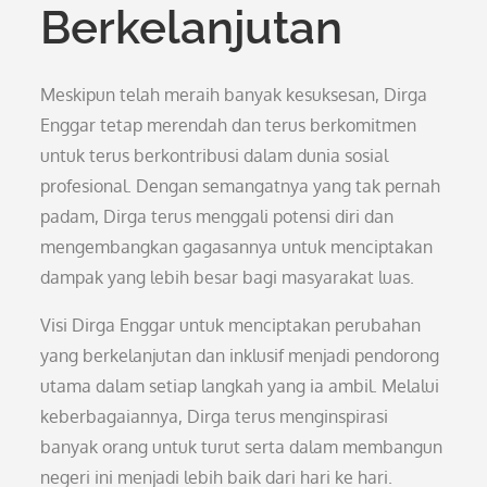
Berkelanjutan
Meskipun telah meraih banyak kesuksesan, Dirga
Enggar tetap merendah dan terus berkomitmen
untuk terus berkontribusi dalam dunia sosial
profesional. Dengan semangatnya yang tak pernah
padam, Dirga terus menggali potensi diri dan
mengembangkan gagasannya untuk menciptakan
dampak yang lebih besar bagi masyarakat luas.
Visi Dirga Enggar untuk menciptakan perubahan
yang berkelanjutan dan inklusif menjadi pendorong
utama dalam setiap langkah yang ia ambil. Melalui
keberbagaiannya, Dirga terus menginspirasi
banyak orang untuk turut serta dalam membangun
negeri ini menjadi lebih baik dari hari ke hari.