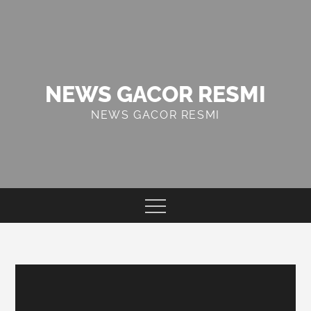
Skip
to
content
NEWS GACOR RESMI
NEWS GACOR RESMI