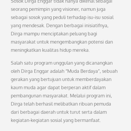
Sosok Dirga Enggar tidak hanya dikenal sebagai
seorang pemimpin yang visioner, namun juga
sebagai sosok yang peduli terhadap isu-isu sosial
yang mendesak. Dengan berbagai inisiatifnya,
Dirga mampu menciptakan peluang bagi
masyarakat untuk mengembangkan potensi dan
meningkatkan kualitas hidup mereka.
Salah satu program unggulan yang dicanangkan
oleh Dirga Enggar adalah “Muda Berdaya”, sebuah
gerakan yang bertujuan untuk memberdayakan
kaum muda agar dapat berperan aktif dalam
pembangunan masyarakat. Melalui program ini,
Dirga telah berhasil melibatkan ribuan pemuda
dari berbagai daerah untuk turut serta dalam
kegiatan-kegiatan sosial yang bermanfaat.