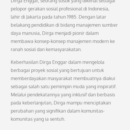
Dirga Enggar, seorang sosok yang dikenal sebagai
pelopor gerakan sosial profesional di Indonesia,
lahir di Jakarta pada tahun 1985. Dengan latar
belakang pendidikan di bidang manajemen sumber
daya manusia, Dirga menjadi pionir dalam
membawa konsep-konsep manajemen modern ke
ranah sosial dan kemasyarakatan.
Keberhasilan Dirga Enggar dalam mengelola
berbagai proyek sosial yang bertujuan untuk
memberdayakan masyarakat membuatnya diakui
sebagai salah satu pemimpin muda yang inspiratif.
Melalui pendekatannya yang inklusif dan berbasis
pada keberlanjutan, Dirga mampu menciptakan
perubahan yang signifikan dalam komunitas-
komunitas yang ia sentuh.