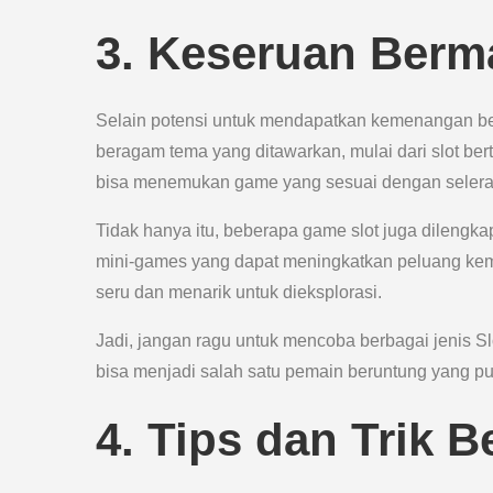
3. Keseruan Berma
Selain potensi untuk mendapatkan kemenangan besa
beragam tema yang ditawarkan, mulai dari slot ber
bisa menemukan game yang sesuai dengan selera 
Tidak hanya itu, beberapa game slot juga dilengkap
mini-games yang dapat meningkatkan peluang ke
seru dan menarik untuk dieksplorasi.
Jadi, jangan ragu untuk mencoba berbagai jenis Sl
bisa menjadi salah satu pemain beruntung yang p
4. Tips dan Trik B