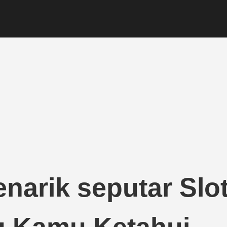
narik seputar Slo