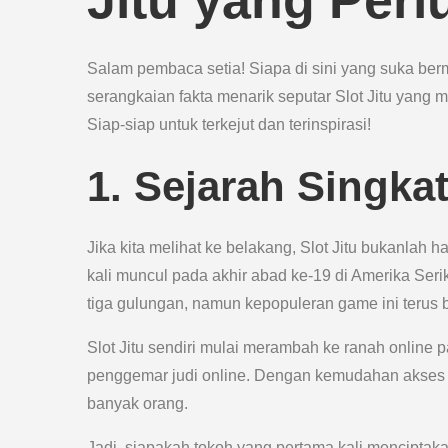
Jitu yang Per
Salam pembaca setia! Siapa di sini yang suka berm
serangkaian fakta menarik seputar Slot Jitu yan
Siap-siap untuk terkejut dan terinspirasi!
1. Sejarah Singkat
Jika kita melihat ke belakang, Slot Jitu bukanlah
kali muncul pada akhir abad ke-19 di Amerika Se
tiga gulungan, namun kepopuleran game ini terus 
Slot Jitu sendiri mulai merambah ke ranah online
penggemar judi online. Dengan kemudahan akses da
banyak orang.
Jadi, siapakah tokoh yang pertama kali menciptakan