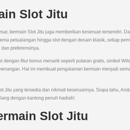
in Slot Jitu
r, bermain Slot Jitu juga memberikan keseruan tersendiri. Da
tema petualangan hingga slot dengan desain klasik, setiap pem
dan preferensinya.
i dengan fitur bonus menarik seperti putaran gratis, simbol Wil
menangan. Hal ini membuat pengalaman bermain menjadi sem
ot Jitu yang tersedia dan nikmati keseruannya. Siapa tahu, And
ulang dengan kantong penuh hadiah!
ermain Slot Jitu