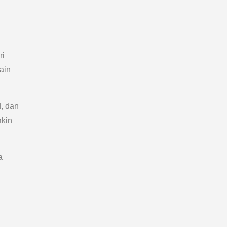
ri
ain
d, dan
akin
a