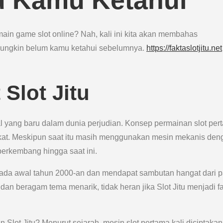
lu Kamu Ketahui
ain game slot online? Nah, kali ini kita akan membahas
g mungkin belum kamu ketahui sebelumnya.
https://faktaslotjitu.net
 Slot Jitu
 hal yang baru dalam dunia perjudian. Konsep permainan slot pe
rikat. Meskipun saat itu masih menggunakan mesin mekanis den
berkembang hingga saat ini.
 pada awal tahun 2000-an dan mendapat sambutan hangat dari p
n beragam tema menarik, tidak heran jika Slot Jitu menjadi fa
 Slot Jitu? Menurut sejarah, mesin slot pertama kali diciptakan