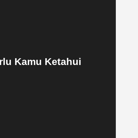
erlu Kamu Ketahui