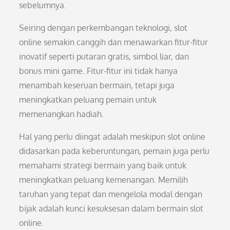
sebelumnya.
Seiring dengan perkembangan teknologi, slot
online semakin canggih dan menawarkan fitur-fitur
inovatif seperti putaran gratis, simbol liar, dan
bonus mini game. Fitur-fitur ini tidak hanya
menambah keseruan bermain, tetapi juga
meningkatkan peluang pemain untuk
memenangkan hadiah.
Hal yang perlu diingat adalah meskipun slot online
didasarkan pada keberuntungan, pemain juga perlu
memahami strategi bermain yang baik untuk
meningkatkan peluang kemenangan. Memilih
taruhan yang tepat dan mengelola modal dengan
bijak adalah kunci kesuksesan dalam bermain slot
online.