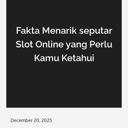
Fakta Menarik seputar
Slot Online yang Perlu
Kamu Ketahui
Posted
December 20, 2025