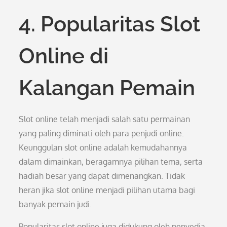
4. Popularitas Slot
Online di
Kalangan Pemain
Slot online telah menjadi salah satu permainan
yang paling diminati oleh para penjudi online.
Keunggulan slot online adalah kemudahannya
dalam dimainkan, beragamnya pilihan tema, serta
hadiah besar yang dapat dimenangkan. Tidak
heran jika slot online menjadi pilihan utama bagi
banyak pemain judi.
Popularitas slot online juga didukung oleh penyedia