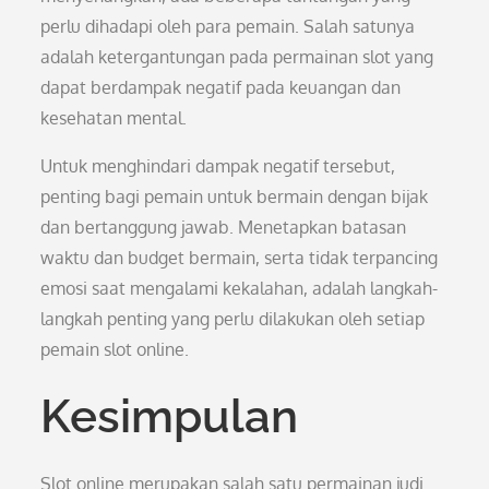
perlu dihadapi oleh para pemain. Salah satunya
adalah ketergantungan pada permainan slot yang
dapat berdampak negatif pada keuangan dan
kesehatan mental.
Untuk menghindari dampak negatif tersebut,
penting bagi pemain untuk bermain dengan bijak
dan bertanggung jawab. Menetapkan batasan
waktu dan budget bermain, serta tidak terpancing
emosi saat mengalami kekalahan, adalah langkah-
langkah penting yang perlu dilakukan oleh setiap
pemain slot online.
Kesimpulan
Slot online merupakan salah satu permainan judi