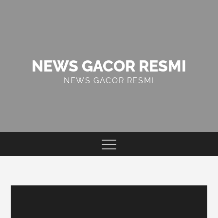
Skip
to
content
NEWS GACOR RESMI
NEWS GACOR RESMI