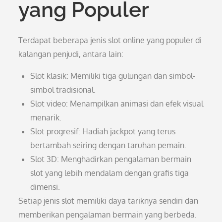
yang Populer
Terdapat beberapa jenis slot online yang populer di
kalangan penjudi, antara lain:
Slot klasik: Memiliki tiga gulungan dan simbol-
simbol tradisional.
Slot video: Menampilkan animasi dan efek visual
menarik.
Slot progresif: Hadiah jackpot yang terus
bertambah seiring dengan taruhan pemain.
Slot 3D: Menghadirkan pengalaman bermain
slot yang lebih mendalam dengan grafis tiga
dimensi.
Setiap jenis slot memiliki daya tariknya sendiri dan
memberikan pengalaman bermain yang berbeda.