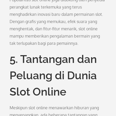
perangkat lunak terkemuka yang terus
menghadirkan inovasi baru dalam permainan slot.
Dengan grafis yang memukau, efek suara yang
menghentak, dan fitur-fitur menarik, slot online
mampu memberikan pengalaman bermain yang
tak terlupakan bagi para pemainnya.
5. Tantangan dan
Peluang di Dunia
Slot Online
Meskipun slot online menawarkan hiburan yang
menyenangkan, ada beberapa tantangan yang