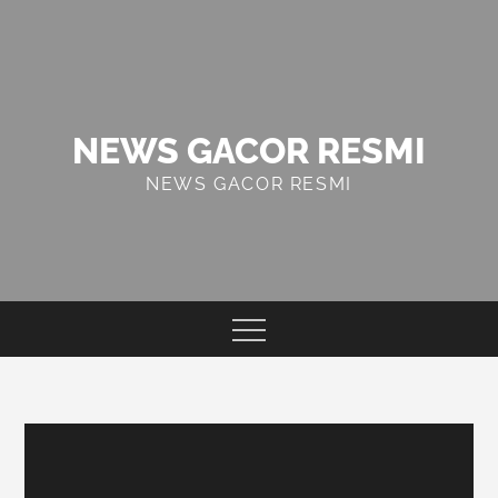
Skip
to
content
NEWS GACOR RESMI
NEWS GACOR RESMI