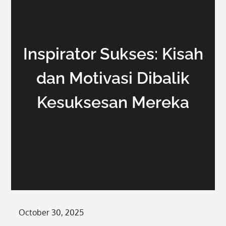
Inspirator Sukses: Kisah
dan Motivasi Dibalik
Kesuksesan Mereka
Posted
October 30, 2025