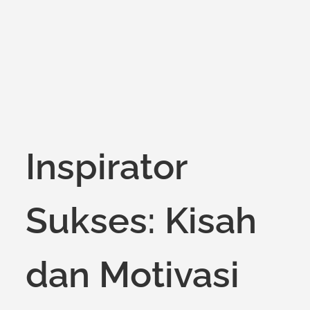
on
Inspirator
Sukses: Kisah
dan Motivasi