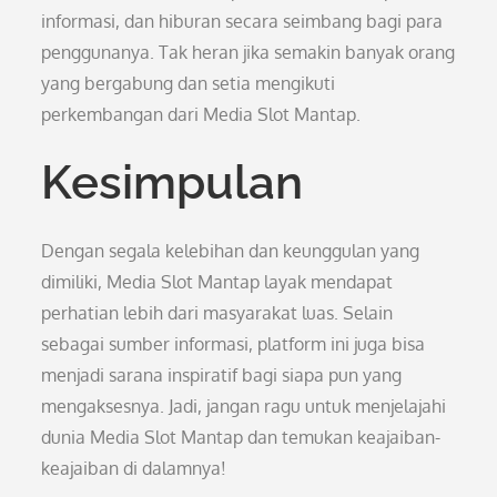
informasi, dan hiburan secara seimbang bagi para
penggunanya. Tak heran jika semakin banyak orang
yang bergabung dan setia mengikuti
perkembangan dari Media Slot Mantap.
Kesimpulan
Dengan segala kelebihan dan keunggulan yang
dimiliki, Media Slot Mantap layak mendapat
perhatian lebih dari masyarakat luas. Selain
sebagai sumber informasi, platform ini juga bisa
menjadi sarana inspiratif bagi siapa pun yang
mengaksesnya. Jadi, jangan ragu untuk menjelajahi
dunia Media Slot Mantap dan temukan keajaiban-
keajaiban di dalamnya!