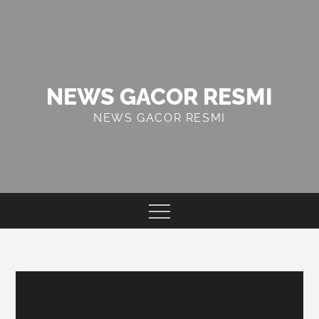
Skip
to
content
NEWS GACOR RESMI
NEWS GACOR RESMI