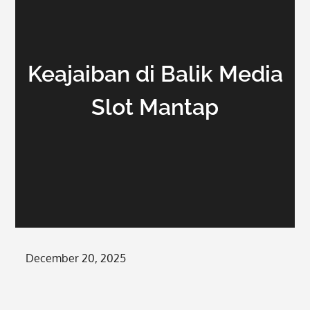
Keajaiban di Balik Media
Slot Mantap
Posted
December 20, 2025
on