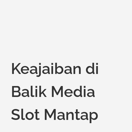
Keajaiban di
Balik Media
Slot Mantap