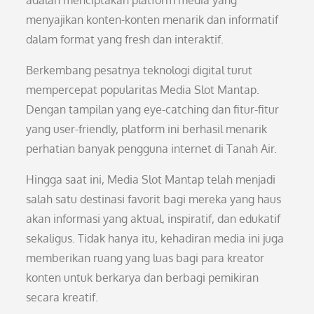
adalah menciptakan platform media yang
menyajikan konten-konten menarik dan informatif
dalam format yang fresh dan interaktif.
Berkembang pesatnya teknologi digital turut
mempercepat popularitas Media Slot Mantap.
Dengan tampilan yang eye-catching dan fitur-fitur
yang user-friendly, platform ini berhasil menarik
perhatian banyak pengguna internet di Tanah Air.
Hingga saat ini, Media Slot Mantap telah menjadi
salah satu destinasi favorit bagi mereka yang haus
akan informasi yang aktual, inspiratif, dan edukatif
sekaligus. Tidak hanya itu, kehadiran media ini juga
memberikan ruang yang luas bagi para kreator
konten untuk berkarya dan berbagi pemikiran
secara kreatif.