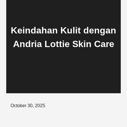
Keindahan Kulit dengan
Andria Lottie Skin Care
Posted
October 30, 2025
on