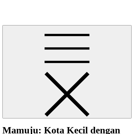
Skip
News Gacor Resmi
to
News Gacor Resmi
content
Mamuju: Kota Kecil dengan