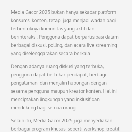
Media Gacor 2025 bukan hanya sekadar platform
konsumsi konten, tetapi juga menjadi wadah bagi
terbentuknya komunitas yang aktif dan
berinteraksi. Pengguna dapat berpartisipasi dalam
berbagai diskusi, polling, dan acara live streaming
yang diselenggarakan secara berkala.
Dengan adanya ruang diskusi yang terbuka,
pengguna dapat bertukar pendapat, berbagi
pengalaman, dan menjalin hubungan dengan
sesama pengguna maupun kreator konten. Hal ini
menciptakan lingkungan yang inklusif dan
mendukung bagi semua orang.
Selain itu, Media Gacor 2025 juga menyediakan
berbagai program khusus, seperti workshop kreatif,