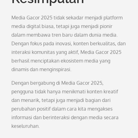
Media Gacor 2025 tidak sekadar menjadi platform
media digital biasa, tetapi juga menjadi pionir
dalam membawa tren baru dalam dunia media.
Dengan fokus pada inovasi, konten berkualitas, dan
interaksi komunitas yang aktif, Media Gacor 2025
berhasil menciptakan ekosistem media yang
dinamis dan menginspirasi.
Dengan bergabung di Media Gacor 2025,
pengguna tidak hanya menikmati konten kreatif
dan menarik, tetapi juga menjadi bagian dari
perubahan positif dalam cara kita mengakses
informasi dan berinteraksi dengan media secara
keseluruhan.