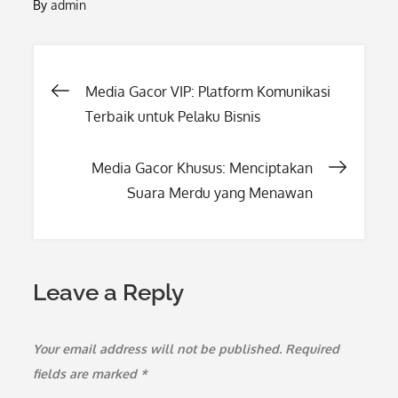
By
admin
Post
Media Gacor VIP: Platform Komunikasi
Terbaik untuk Pelaku Bisnis
navigation
Media Gacor Khusus: Menciptakan
Suara Merdu yang Menawan
Leave a Reply
Your email address will not be published.
Required
fields are marked
*