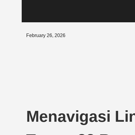
Posted
February 26, 2026
on
Menavigasi Lin