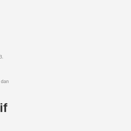
3.
n dan
if