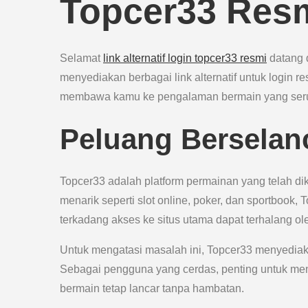
Topcer33 Res
Selamat
link alternatif login topcer33 resmi
datang 
menyediakan berbagai link alternatif untuk login r
membawa kamu ke pengalaman bermain yang ser
Peluang Berselan
Topcer33 adalah platform permainan yang telah dik
menarik seperti slot online, poker, dan sportbook
terkadang akses ke situs utama dapat terhalang ol
Untuk mengatasi masalah ini, Topcer33 menyediaka
Sebagai pengguna yang cerdas, penting untuk meng
bermain tetap lancar tanpa hambatan.