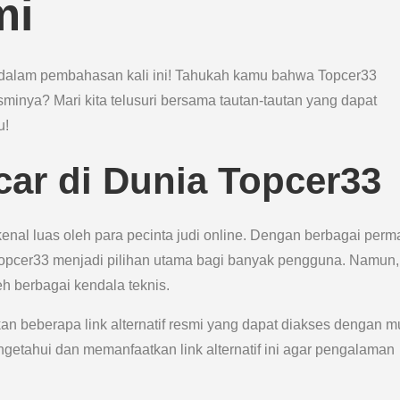
mi
dalam pembahasan kali ini! Tahukah kamu bahwa Topcer33
esminya? Mari kita telusuri bersama tautan-tautan yang dapat
u!
car di Dunia Topcer33
enal luas oleh para pecinta judi online. Dengan berbagai perm
, Topcer33 menjadi pilihan utama bagi banyak pengguna. Namun,
eh berbagai kendala teknis.
n beberapa link alternatif resmi yang dapat diakses dengan m
etahui dan memanfaatkan link alternatif ini agar pengalaman