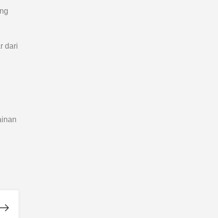
ang
 dari
ainan
h