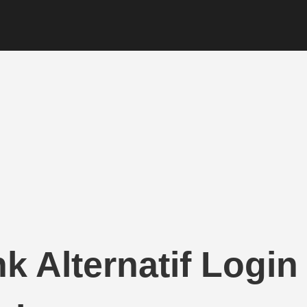
k Alternatif Login