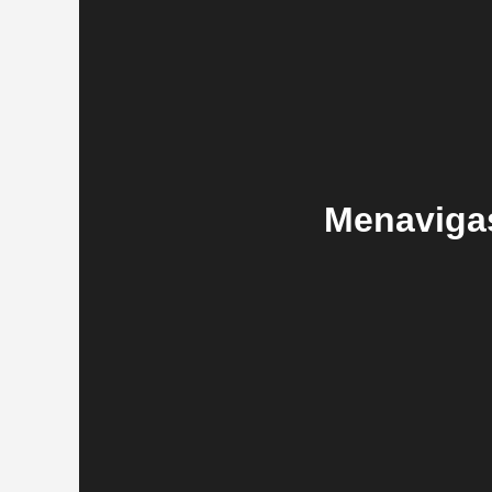
Menavigas