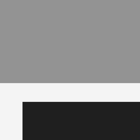
Skip
to
content