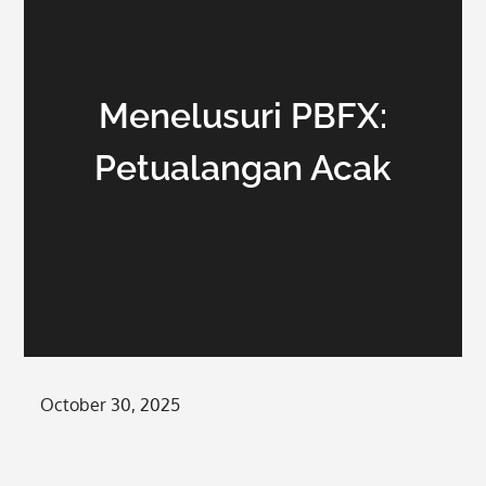
Menelusuri PBFX:
Petualangan Acak
Posted
October 30, 2025
on