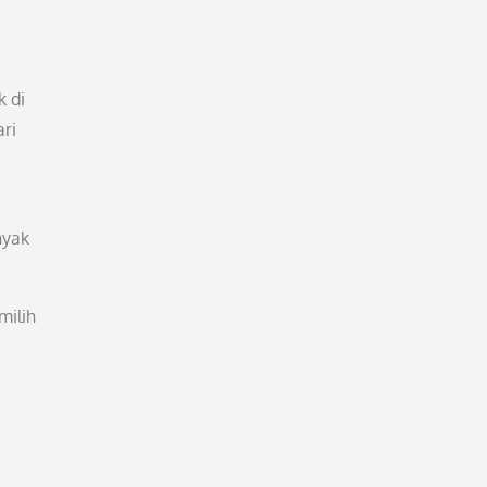
 di
ari
nyak
milih