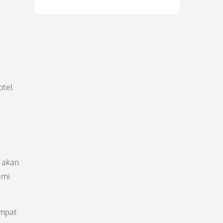
otel
a akan
ami
empat