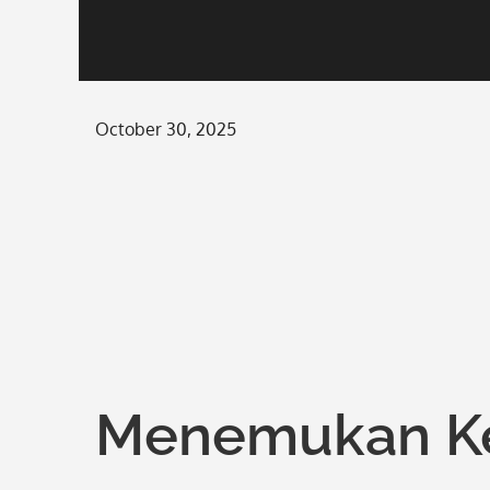
Posted
October 30, 2025
on
Menemukan K