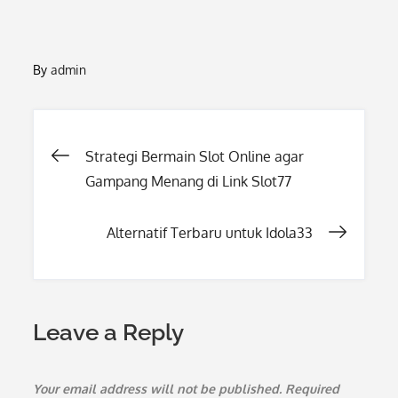
By
admin
Post
Strategi Bermain Slot Online agar
Gampang Menang di Link Slot77
navigation
Alternatif Terbaru untuk Idola33
Leave a Reply
Your email address will not be published.
Required