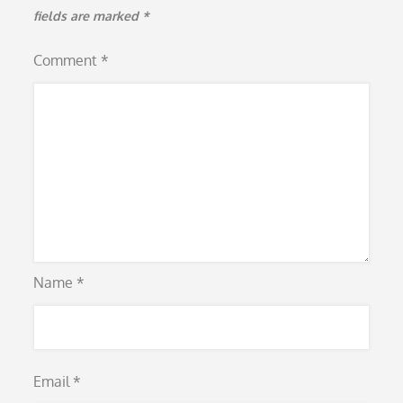
fields are marked
*
Comment
*
Name
*
Email
*