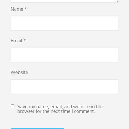
Name
*
Email
*
Website
Save my name, email, and website in this
browser for the next time I comment.