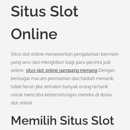
Situs Slot
Online
Situs slot online menawarkan pengalaman bermain
yang seru dan menghibur bagi para pecinta judi
online.
situs slot online gampang menang
Dengan
berbagai macam permainan dan hadiah menarik,
tidak heran jika semakin banyak orang tertarik
untuk mencoba keberuntungan mereka di dunia
slot online.
Memilih Situs Slot