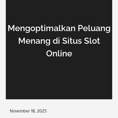
Mengoptimalkan Peluang
Menang di Situs Slot
Online
Posted
November 18, 2025