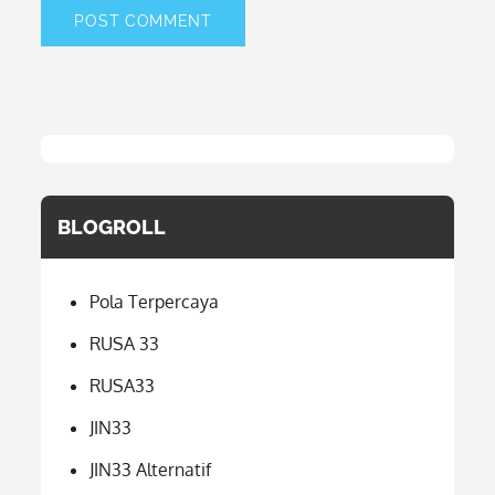
BLOGROLL
Pola Terpercaya
RUSA 33
RUSA33
JIN33
JIN33 Alternatif