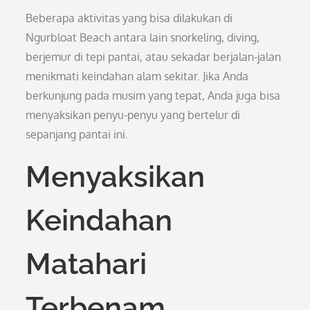
Beberapa aktivitas yang bisa dilakukan di
Ngurbloat Beach antara lain snorkeling, diving,
berjemur di tepi pantai, atau sekadar berjalan-jalan
menikmati keindahan alam sekitar. Jika Anda
berkunjung pada musim yang tepat, Anda juga bisa
menyaksikan penyu-penyu yang bertelur di
sepanjang pantai ini.
Menyaksikan
Keindahan
Matahari
Terbenam