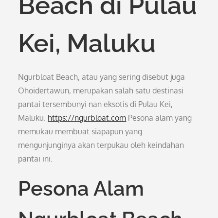
Beach di Pulau
Kei, Maluku
Ngurbloat Beach, atau yang sering disebut juga
Ohoidertawun, merupakan salah satu destinasi
pantai tersembunyi nan eksotis di Pulau Kei,
Maluku.
https://ngurbloat.com
Pesona alam yang
memukau membuat siapapun yang
mengunjunginya akan terpukau oleh keindahan
pantai ini.
Pesona Alam