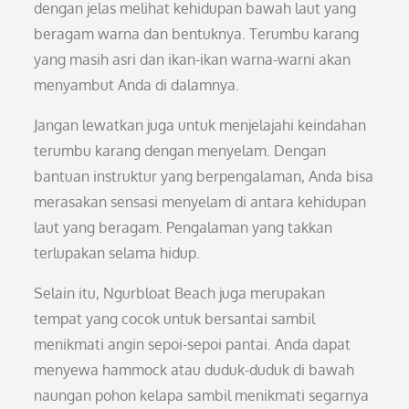
dengan jelas melihat kehidupan bawah laut yang
beragam warna dan bentuknya. Terumbu karang
yang masih asri dan ikan-ikan warna-warni akan
menyambut Anda di dalamnya.
Jangan lewatkan juga untuk menjelajahi keindahan
terumbu karang dengan menyelam. Dengan
bantuan instruktur yang berpengalaman, Anda bisa
merasakan sensasi menyelam di antara kehidupan
laut yang beragam. Pengalaman yang takkan
terlupakan selama hidup.
Selain itu, Ngurbloat Beach juga merupakan
tempat yang cocok untuk bersantai sambil
menikmati angin sepoi-sepoi pantai. Anda dapat
menyewa hammock atau duduk-duduk di bawah
naungan pohon kelapa sambil menikmati segarnya