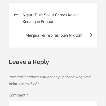
Post
NgaturDuit: Solusi Cerdas Kelola
Keuangan Pribadi
navigation
Menjadi Terinspirasi oleh Nikitomi
Leave a Reply
Your email address will not be published.
Required
fields are marked
*
Comment
*