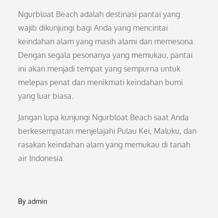
Ngurbloat Beach adalah destinasi pantai yang
wajib dikunjungi bagi Anda yang mencintai
keindahan alam yang masih alami dan memesona.
Dengan segala pesonanya yang memukau, pantai
ini akan menjadi tempat yang sempurna untuk
melepas penat dan menikmati keindahan bumi
yang luar biasa.
Jangan lupa kunjungi Ngurbloat Beach saat Anda
berkesempatan menjelajahi Pulau Kei, Maluku, dan
rasakan keindahan alam yang memukau di tanah
air Indonesia.
By
admin