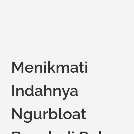
on
Menikmati
Indahnya
Ngurbloat