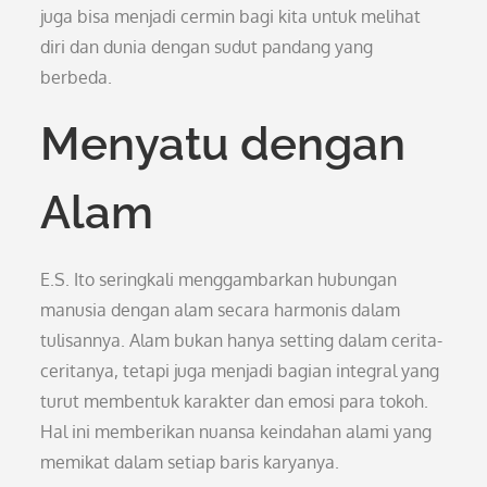
juga bisa menjadi cermin bagi kita untuk melihat
diri dan dunia dengan sudut pandang yang
berbeda.
Menyatu dengan
Alam
E.S. Ito seringkali menggambarkan hubungan
manusia dengan alam secara harmonis dalam
tulisannya. Alam bukan hanya setting dalam cerita-
ceritanya, tetapi juga menjadi bagian integral yang
turut membentuk karakter dan emosi para tokoh.
Hal ini memberikan nuansa keindahan alami yang
memikat dalam setiap baris karyanya.