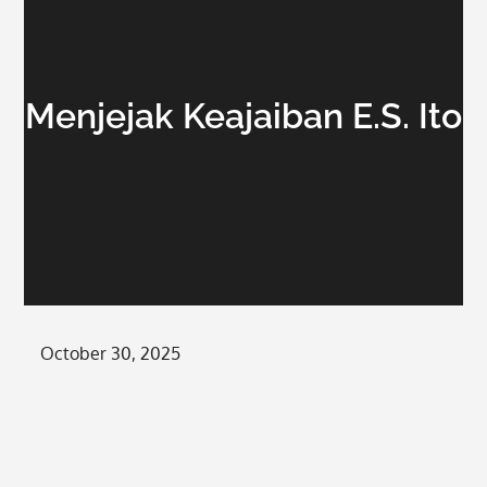
Menjejak Keajaiban E.S. Ito
Posted
October 30, 2025
on