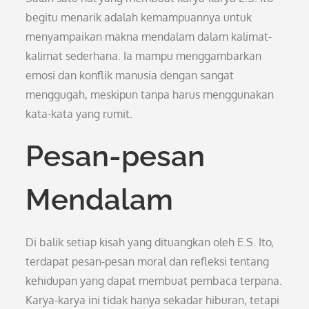
begitu menarik adalah kemampuannya untuk
menyampaikan makna mendalam dalam kalimat-
kalimat sederhana. Ia mampu menggambarkan
emosi dan konflik manusia dengan sangat
menggugah, meskipun tanpa harus menggunakan
kata-kata yang rumit.
Pesan-pesan
Mendalam
Di balik setiap kisah yang dituangkan oleh E.S. Ito,
terdapat pesan-pesan moral dan refleksi tentang
kehidupan yang dapat membuat pembaca terpana.
Karya-karya ini tidak hanya sekadar hiburan, tetapi