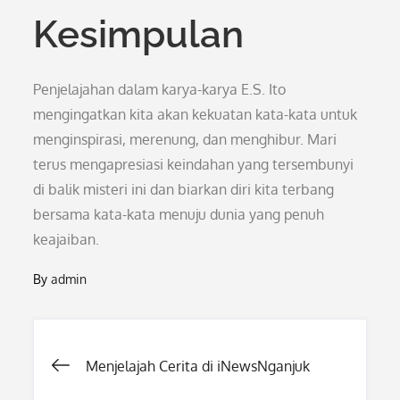
Kesimpulan
Penjelajahan dalam karya-karya E.S. Ito
mengingatkan kita akan kekuatan kata-kata untuk
menginspirasi, merenung, dan menghibur. Mari
terus mengapresiasi keindahan yang tersembunyi
di balik misteri ini dan biarkan diri kita terbang
bersama kata-kata menuju dunia yang penuh
keajaiban.
By
admin
Post
Menjelajah Cerita di iNewsNganjuk