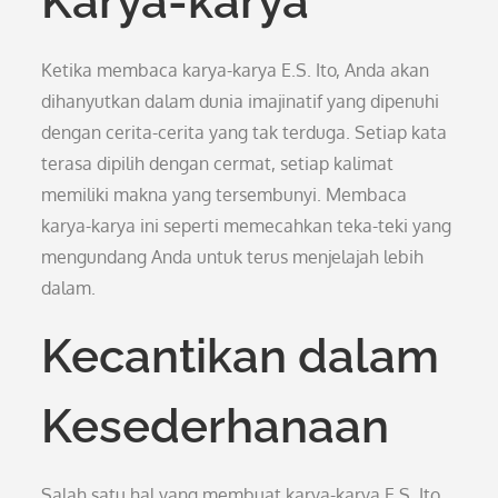
Karya-karya
Ketika membaca karya-karya E.S. Ito, Anda akan
dihanyutkan dalam dunia imajinatif yang dipenuhi
dengan cerita-cerita yang tak terduga. Setiap kata
terasa dipilih dengan cermat, setiap kalimat
memiliki makna yang tersembunyi. Membaca
karya-karya ini seperti memecahkan teka-teki yang
mengundang Anda untuk terus menjelajah lebih
dalam.
Kecantikan dalam
Kesederhanaan
Salah satu hal yang membuat karya-karya E.S. Ito