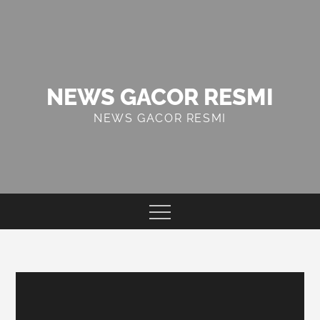
Skip
to
content
NEWS GACOR RESMI
NEWS GACOR RESMI