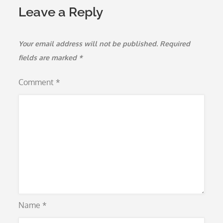
Leave a Reply
Your email address will not be published.
Required
fields are marked
*
Comment
*
Name
*