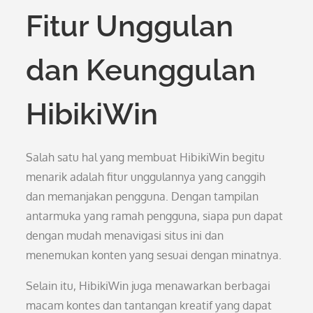
Fitur Unggulan
dan Keunggulan
HibikiWin
Salah satu hal yang membuat HibikiWin begitu
menarik adalah fitur unggulannya yang canggih
dan memanjakan pengguna. Dengan tampilan
antarmuka yang ramah pengguna, siapa pun dapat
dengan mudah menavigasi situs ini dan
menemukan konten yang sesuai dengan minatnya.
Selain itu, HibikiWin juga menawarkan berbagai
macam kontes dan tantangan kreatif yang dapat