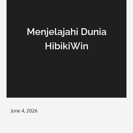
Menjelajahi Dunia
HibikiWin
Posted
June 4, 2026
on