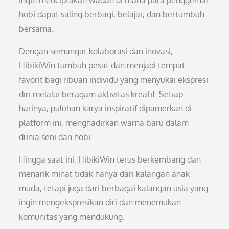
ingin menciptakan wadah di mana para penggemar
hobi dapat saling berbagi, belajar, dan bertumbuh
bersama.
Dengan semangat kolaborasi dan inovasi,
HibikiWin tumbuh pesat dan menjadi tempat
favorit bagi ribuan individu yang menyukai ekspresi
diri melalui beragam aktivitas kreatif. Setiap
harinya, puluhan karya inspiratif dipamerkan di
platform ini, menghadirkan warna baru dalam
dunia seni dan hobi.
Hingga saat ini, HibikiWin terus berkembang dan
menarik minat tidak hanya dari kalangan anak
muda, tetapi juga dari berbagai kalangan usia yang
ingin mengekspresikan diri dan menemukan
komunitas yang mendukung.