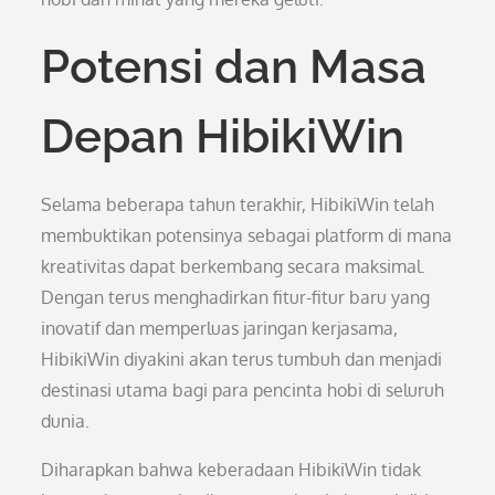
Potensi dan Masa
Depan HibikiWin
Selama beberapa tahun terakhir, HibikiWin telah
membuktikan potensinya sebagai platform di mana
kreativitas dapat berkembang secara maksimal.
Dengan terus menghadirkan fitur-fitur baru yang
inovatif dan memperluas jaringan kerjasama,
HibikiWin diyakini akan terus tumbuh dan menjadi
destinasi utama bagi para pencinta hobi di seluruh
dunia.
Diharapkan bahwa keberadaan HibikiWin tidak