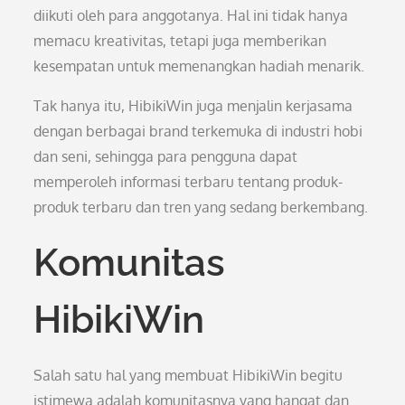
diikuti oleh para anggotanya. Hal ini tidak hanya
memacu kreativitas, tetapi juga memberikan
kesempatan untuk memenangkan hadiah menarik.
Tak hanya itu, HibikiWin juga menjalin kerjasama
dengan berbagai brand terkemuka di industri hobi
dan seni, sehingga para pengguna dapat
memperoleh informasi terbaru tentang produk-
produk terbaru dan tren yang sedang berkembang.
Komunitas
HibikiWin
Salah satu hal yang membuat HibikiWin begitu
istimewa adalah komunitasnya yang hangat dan