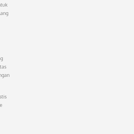
ntuk
lang
ng
tas
ngan
tis
te