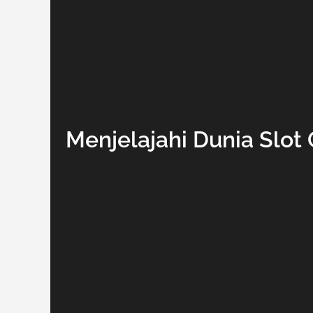
Menjelajahi Dunia Slot