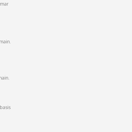
emar
main.
main.
basis