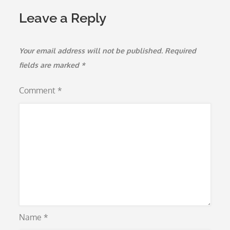
Leave a Reply
Your email address will not be published.
Required
fields are marked
*
Comment
*
Name
*