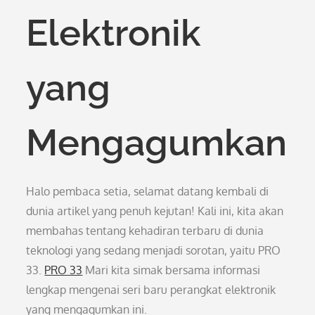
Elektronik
yang
Mengagumkan
Halo pembaca setia, selamat datang kembali di
dunia artikel yang penuh kejutan! Kali ini, kita akan
membahas tentang kehadiran terbaru di dunia
teknologi yang sedang menjadi sorotan, yaitu PRO
33.
PRO 33
Mari kita simak bersama informasi
lengkap mengenai seri baru perangkat elektronik
yang mengagumkan ini.