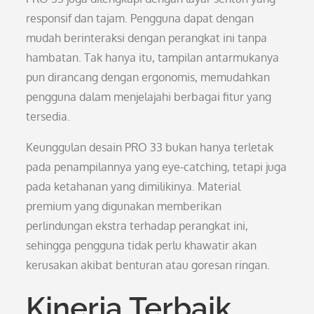
responsif dan tajam. Pengguna dapat dengan
mudah berinteraksi dengan perangkat ini tanpa
hambatan. Tak hanya itu, tampilan antarmukanya
pun dirancang dengan ergonomis, memudahkan
pengguna dalam menjelajahi berbagai fitur yang
tersedia.
Keunggulan desain PRO 33 bukan hanya terletak
pada penampilannya yang eye-catching, tetapi juga
pada ketahanan yang dimilikinya. Material
premium yang digunakan memberikan
perlindungan ekstra terhadap perangkat ini,
sehingga pengguna tidak perlu khawatir akan
kerusakan akibat benturan atau goresan ringan.
Kinerja Terbaik