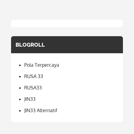
BLOGROLL
Pola Terpercaya
RUSA 33
RUSA33
JIN33
JIN33 Alternatif