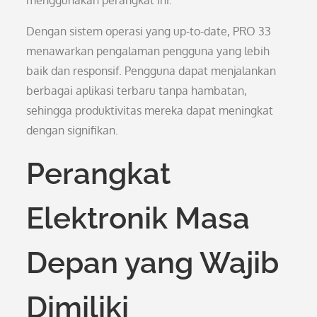
menggunakan perangkat ini.
Dengan sistem operasi yang up-to-date, PRO 33
menawarkan pengalaman pengguna yang lebih
baik dan responsif. Pengguna dapat menjalankan
berbagai aplikasi terbaru tanpa hambatan,
sehingga produktivitas mereka dapat meningkat
dengan signifikan.
Perangkat
Elektronik Masa
Depan yang Wajib
Dimiliki