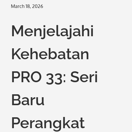
Posted
March 18, 2026
on
Menjelajahi
Kehebatan
PRO 33: Seri
Baru
Perangkat