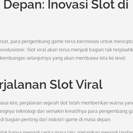
epan: Inovasi Slot di
sat, para pengembang game terus berinovasi untuk mencipt
lusioner. Slot viral akan terus menjadi bagian tak terpisah
erkembangan selanjutnya yang akan membawa kita ke level
alanan Slot Viral
 masa kini, perjalanan sejarah slot telah memberikan warna yan
bangnya teknologi dan semakin kreatifnya para pengembang g
adi bagian penting dari industri game di masa depan.
tidak hanya menjadi cerita masa lalu, melainkan menjadi landa