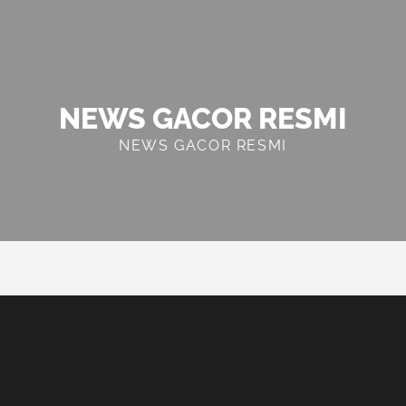
NEWS GACOR RESMI
NEWS GACOR RESMI