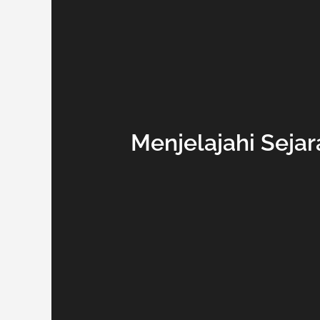
Menjelajahi Seja