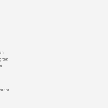
gan
g tak
ot
ntara