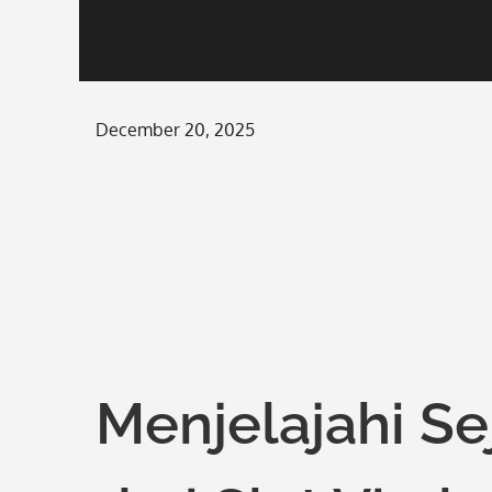
Posted
December 20, 2025
on
Menjelajahi S