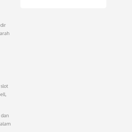
dir
arah
slot
ell,
 dan
dalam