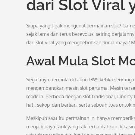
dari Slot Vira
Siapa yang tidak mengenal permainan slot? Game y
sejak lama dan terus berevolusi seiring berjalann
dari slot viral yang menghebohkan dunia maya? Mar
Awal Mula Slot M
Segalanya bermula di tahun 1895 ketika seorang 
mengembangkan mesin slot pertama. Mesin tersebut
modern. Berbeda dengan slot tradisional, Liberty B
hati, sekop, dan berlian, serta sebuah tuas untu
Meskipun saat itu permainan ini hanya memberik
menjadi daya tarik yang tak terbantahkan di kasin