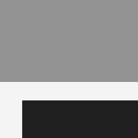
Skip
to
content