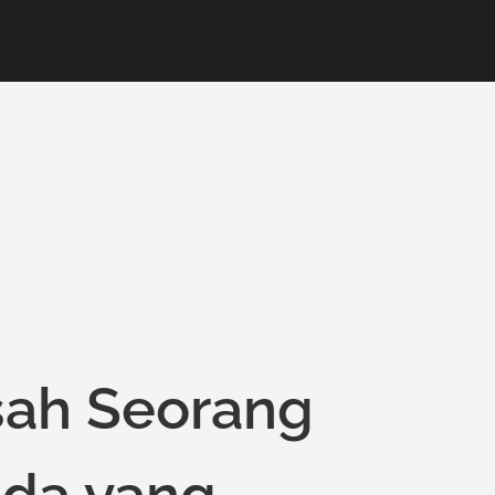
isah Seorang
da yang