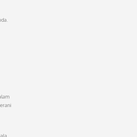
uda.
dalam
erani
ala