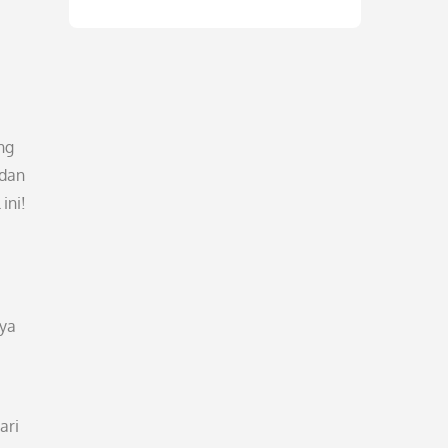
ng
 dan
ini!
nya
ari