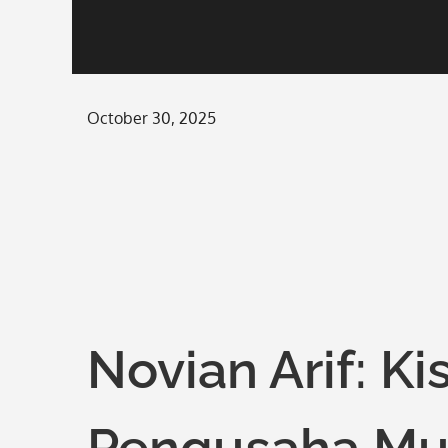
Posted
October 30, 2025
on
Novian Arif: K
Pengusaha Mu