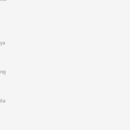
nya
ang
ita