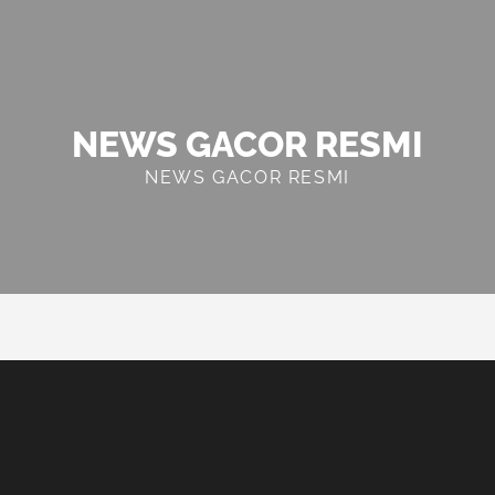
NEWS GACOR RESMI
NEWS GACOR RESMI