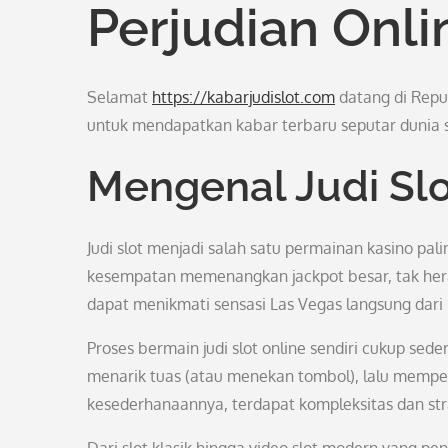
Perjudian Onli
Selamat
https://kabarjudislot.com
datang di Repub
untuk mendapatkan kabar terbaru seputar dunia s
Mengenal Judi Sl
Judi slot menjadi salah satu permainan kasino pa
kesempatan memenangkan jackpot besar, tak heran 
dapat menikmati sensasi Las Vegas langsung dari
Proses bermain judi slot online sendiri cukup sed
menarik tuas (atau menekan tombol), lalu memper
kesederhanaannya, terdapat kompleksitas dan st