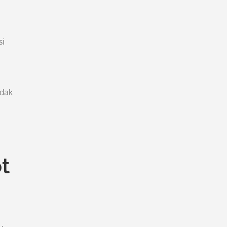
si
idak
t