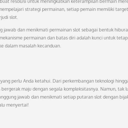
buat resolusi untuk meningkatkan keterampilan bermain mer
empelajari strategi permainan, setiap pemain memiliki targe
udi slot.
ng jawab dan menikmati permainan slot sebagai bentuk hibur
ekanisme permainan dan batas diri adalah kunci untuk tetap
 ke dalam masalah kecanduan.
t yang perlu Anda ketahui. Dari perkembangan teknologi hingg
rus bergerak maju dengan segala kompleksitasnya. Namun, tak l
anggung jawab dan menikmati setiap putaran slot dengan bija
lu menyertai!