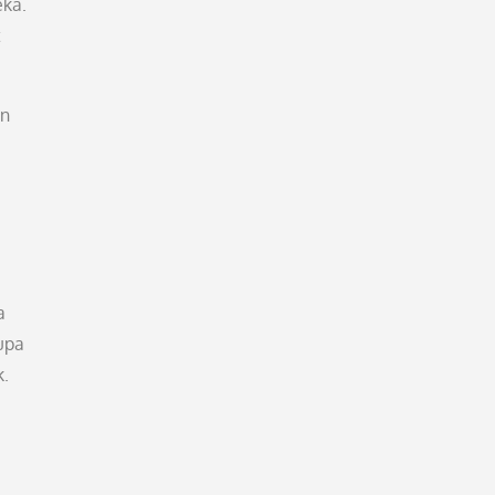
eka.
t
an
a
upa
k.