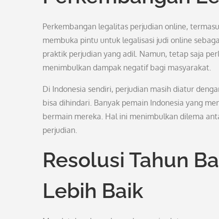
Perkembangan legalitas perjudian online, termasuk
membuka pintu untuk legalisasi judi online seb
praktik perjudian yang adil. Namun, tetap saja pe
menimbulkan dampak negatif bagi masyarakat.
Di Indonesia sendiri, perjudian masih diatur denga
bisa dihindari. Banyak pemain Indonesia yang men
bermain mereka. Hal ini menimbulkan dilema ant
perjudian.
Resolusi Tahun Ba
Lebih Baik