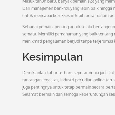
Masuk tahun baru, banyak pemain slot yang mem
Dari manajemen bankroll yang lebih baik hingga m
untuk mencapai kesuksesan lebih besar dalam berj
Sebagai pemain, penting untuk selalu bertanggu
semata. Memiliki pemahaman yang baik tentang m
menikmati pengalaman berjudi tanpa terjerumus
Kesimpulan
Demikianlah kabar terbaru seputar dunia judi slo
tantangan legalitas, industri perjudian online te
juga pentingnya untuk tetap bermain secara bert
Selamat bermain dan semoga keberuntungan sela