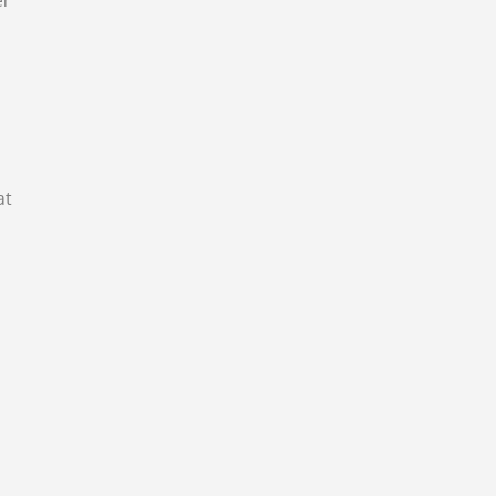
er
at