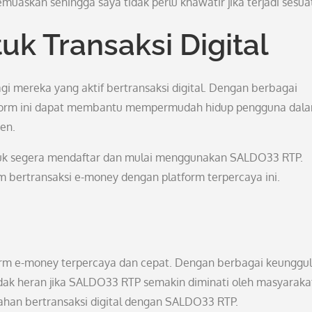
askan sehingga saya tidak perlu khawatir jika terjadi sesua
tuk Transaksi Digital
 mereka yang aktif bertransaksi digital. Dengan berbagai
tform ini dapat membantu mempermudah hidup pengguna dal
en.
tuk segera mendaftar dan mulai menggunakan SALDO33 RTP.
 bertransaksi e-money dengan platform terpercaya ini.
orm e-money terpercaya dan cepat. Dengan berbagai keunggu
ak heran jika SALDO33 RTP semakin diminati oleh masyaraka
han bertransaksi digital dengan SALDO33 RTP.