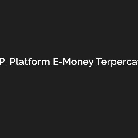
: Platform E-Money Terperca