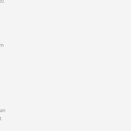
tu.
am
lan
t.