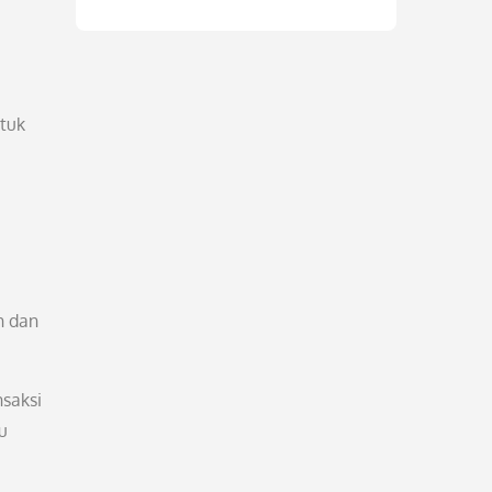
ntuk
h dan
saksi
u