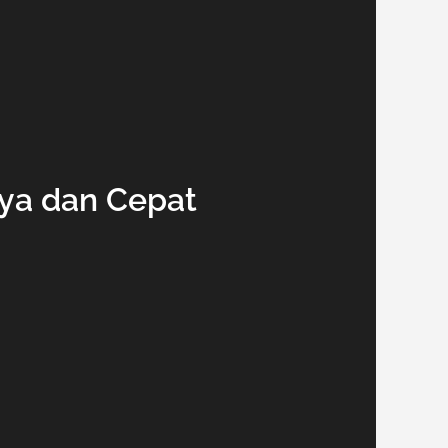
ya dan Cepat