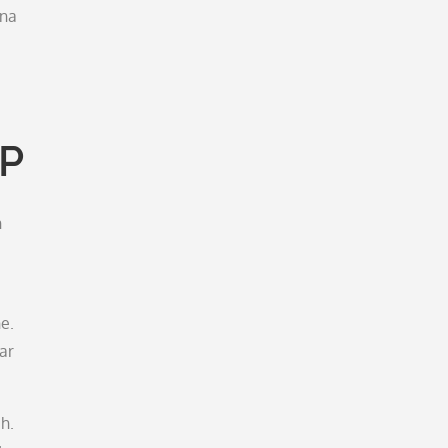
una
P
n
e.
ar
h.