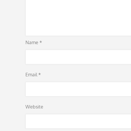
Name
*
Email
*
Website