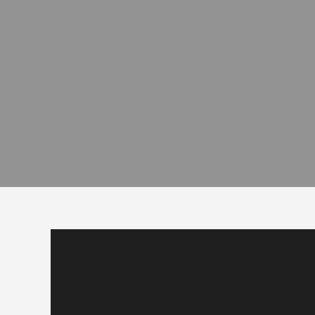
Skip
to
content