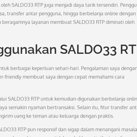
 oleh SALDO33 RTP juga menjadi daya tarik tersendiri. Pengg
a, transfer antar pengguna, hingga berbelanja online dengan
an beragamnya layanan membuat SALDO33 RTP diminati oleh
ggunakan SALDO33 RT
tuk berbagai keperluan sehari-hari. Pengalaman saya denga
ser-friendly membuat saya dengan cepat memahami cara
alui SALDO33 RTP untuk kemudian digunakan berbelanja onlin
a semakin nyaman bertransaksi. Selain itu, fitur transfer ant
girim uang ke teman atau keluarga dengan praktis.
 SALDO33 RTP pun responsif dan sigap dalam menangani masala