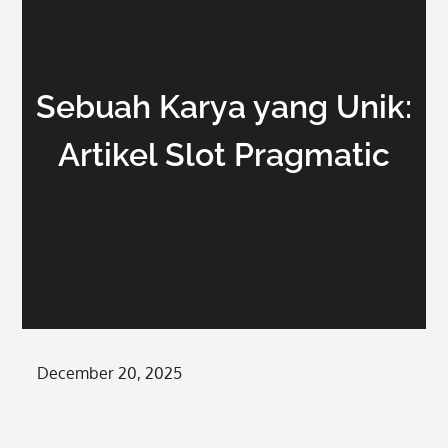
Sebuah Karya yang Unik:
Artikel Slot Pragmatic
Posted
December 20, 2025
on