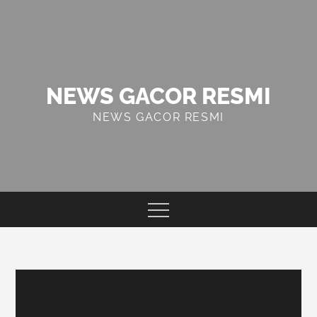
Skip
to
content
NEWS GACOR RESMI
NEWS GACOR RESMI