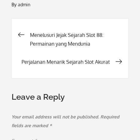
By
admin
Post
Menelusuri Jejak Sejarah Slot 88:
Permainan yang Mendunia
navigation
Perjalanan Menarik Sejarah Slot Akurat
Leave a Reply
Your email address will not be published.
Required
fields are marked
*