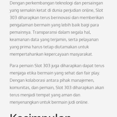
Dengan perkembangan teknologi dan persaingan
yang semakin ketat di dunia perjudian online, Slot
303 diharapkan terus berinovasi dan memberikan
pengalaman bermain yang lebih baik bagi para
pemainnya. Transparansi dalam segala hal,
keamanan data yang terjamin, serta pelayanan
yang prima harus tetap diutamakan untuk
mempertahankan kepercayaan masyarakat.
Para pemain Slot 303 juga diharapkan dapat terus
menjaga etika bermain yang sehat dan fair play.
Dengan kolaborasi antara pihak manajemen,
komunitas, dan pemain, Slot 303 diharapkan akan
terus menjadi tempat yang aman dan
menyenangkan untuk bermain judi online.