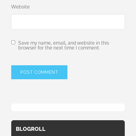
Website
Save my name, email, and website in this
browser for the next time I comment.
BLOGROLL