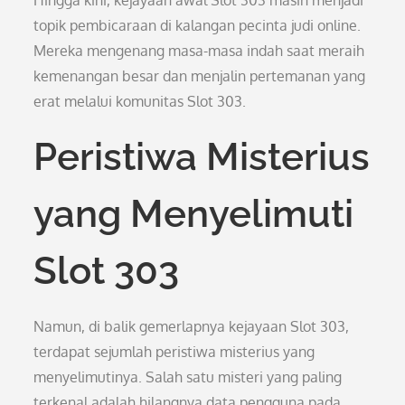
Hingga kini, kejayaan awal Slot 303 masih menjadi
topik pembicaraan di kalangan pecinta judi online.
Mereka mengenang masa-masa indah saat meraih
kemenangan besar dan menjalin pertemanan yang
erat melalui komunitas Slot 303.
Peristiwa Misterius
yang Menyelimuti
Slot 303
Namun, di balik gemerlapnya kejayaan Slot 303,
terdapat sejumlah peristiwa misterius yang
menyelimutinya. Salah satu misteri yang paling
terkenal adalah hilangnya data pengguna pada