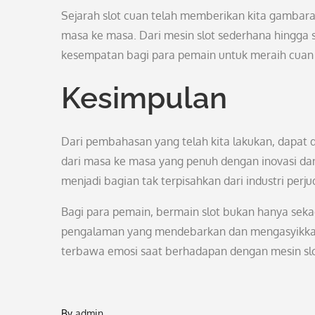
Sejarah slot cuan telah memberikan kita gambara
masa ke masa. Dari mesin slot sederhana hingga 
kesempatan bagi para pemain untuk meraih cuan 
Kesimpulan
Dari pembahasan yang telah kita lakukan, dapat 
dari masa ke masa yang penuh dengan inovasi da
menjadi bagian tak terpisahkan dari industri perj
Bagi para pemain, bermain slot bukan hanya seka
pengalaman yang mendebarkan dan mengasyikkan.
terbawa emosi saat berhadapan dengan mesin slo
By
admin