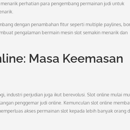
 menarik perhatian para pengembang permainan judi untuk
narik.
mbang dengan penambahan fitur seperti multiple paylines, bo
embuat pengalaman bermain mesin slot semakin menarik dan
Online: Masa Keemasan
industri perjudian juga ikut berevolusi. Slot online mulai m
kalangan penggemar judi online. Kemunculan slot online memb
emperluas akses permainan slot kepada lebih banyak orang d