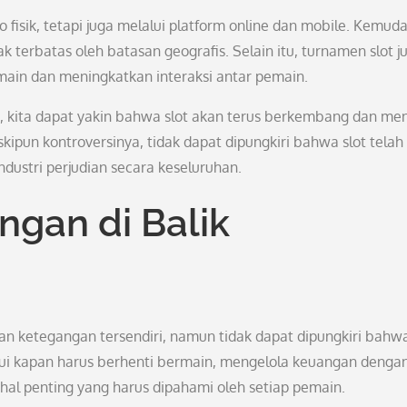
no fisik, tetapi juga melalui platform online dan mobile. Kemud
 terbatas oleh batasan geografis. Selain itu, turnamen slot j
ain dan meningkatkan interaksi antar pemain.
 kita dapat yakin bahwa slot akan terus berkembang dan men
skipun kontroversinya, tidak dapat dipungkiri bahwa slot telah
ustri perjudian secara keseluruhan.
ngan di Balik
 ketegangan tersendiri, namun tidak dapat dipungkiri bahw
ui kapan harus berhenti bermain, mengelola keuangan denga
 hal penting yang harus dipahami oleh setiap pemain.