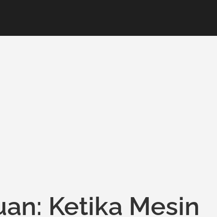
uan: Ketika Mesin