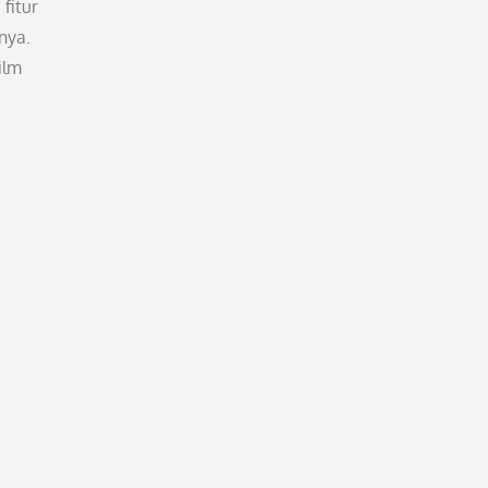
fitur
nya.
ilm