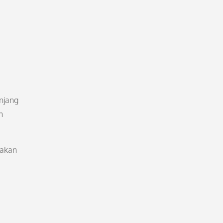
njang
h
pakan