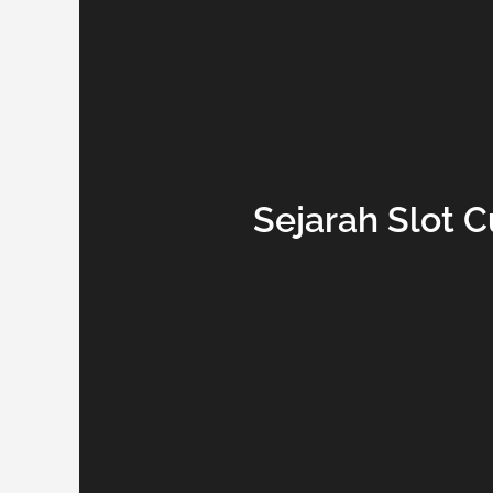
Sejarah Slot 