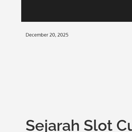
Posted
December 20, 2025
on
Sejarah Slot C