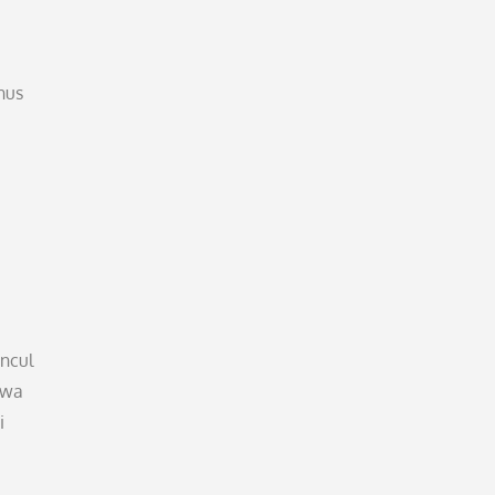
nus
uncul
awa
i