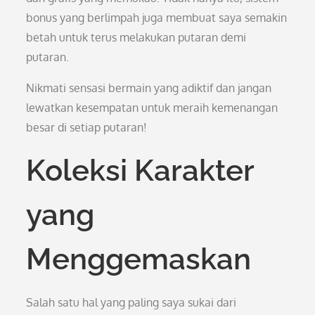
bonus yang berlimpah juga membuat saya semakin
betah untuk terus melakukan putaran demi
putaran.
Nikmati sensasi bermain yang adiktif dan jangan
lewatkan kesempatan untuk meraih kemenangan
besar di setiap putaran!
Koleksi Karakter
yang
Menggemaskan
Salah satu hal yang paling saya sukai dari