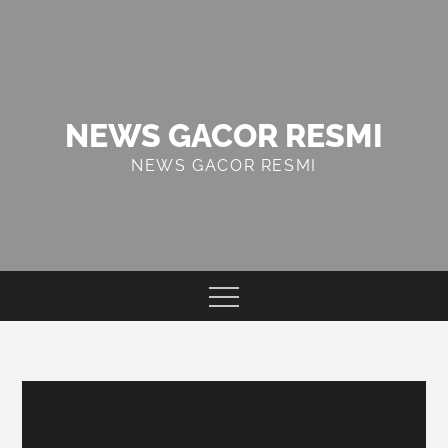
Skip
to
content
NEWS GACOR RESMI
NEWS GACOR RESMI