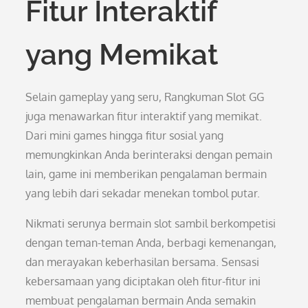
Fitur Interaktif
yang Memikat
Selain gameplay yang seru, Rangkuman Slot GG
juga menawarkan fitur interaktif yang memikat.
Dari mini games hingga fitur sosial yang
memungkinkan Anda berinteraksi dengan pemain
lain, game ini memberikan pengalaman bermain
yang lebih dari sekadar menekan tombol putar.
Nikmati serunya bermain slot sambil berkompetisi
dengan teman-teman Anda, berbagi kemenangan,
dan merayakan keberhasilan bersama. Sensasi
kebersamaan yang diciptakan oleh fitur-fitur ini
membuat pengalaman bermain Anda semakin