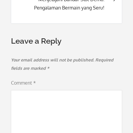
Pengalaman Bermain yang Seru!
Leave a Reply
Your email address will not be published.
Required
fields are marked
*
Comment
*