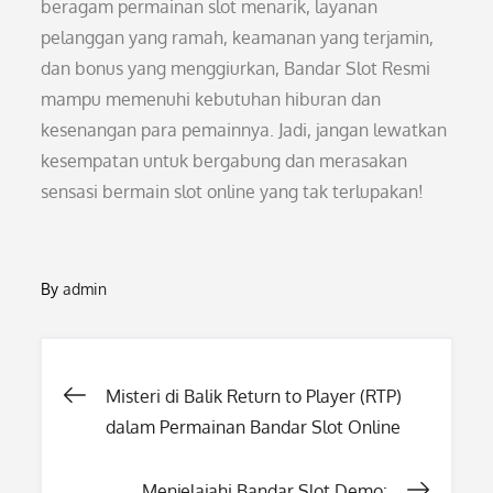
beragam permainan slot menarik, layanan
pelanggan yang ramah, keamanan yang terjamin,
dan bonus yang menggiurkan, Bandar Slot Resmi
mampu memenuhi kebutuhan hiburan dan
kesenangan para pemainnya. Jadi, jangan lewatkan
kesempatan untuk bergabung dan merasakan
sensasi bermain slot online yang tak terlupakan!
By
admin
Post
Misteri di Balik Return to Player (RTP)
dalam Permainan Bandar Slot Online
navigation
Menjelajahi Bandar Slot Demo: