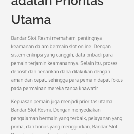
adalah Prioritas
Utama
Bandar Slot Resmi memahami pentingnya
keamanan dalam bermain slot online. Dengan
sistem enkripsi yang canggih, data pribadi para
pemain terjamin keamanannya. Selain itu, proses
deposit dan penarikan dana dilakukan dengan
aman dan cepat, sehingga para pemain dapat fokus
pada permainan mereka tanpa khawatir.
Kepuasan pemain juga menjadi prioritas utama
Bandar Slot Resmi. Dengan menyediakan
pengalaman bermain yang terbaik, pelayanan yang
prima, dan bonus yang menggiurkan, Bandar Slot