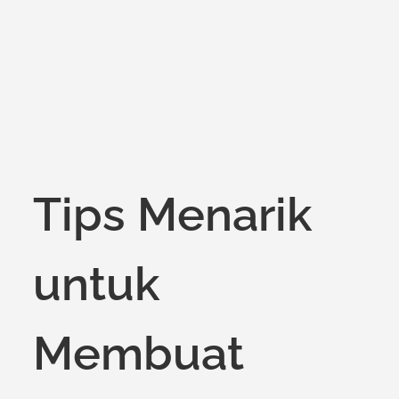
on
Tips Menarik
untuk
Membuat