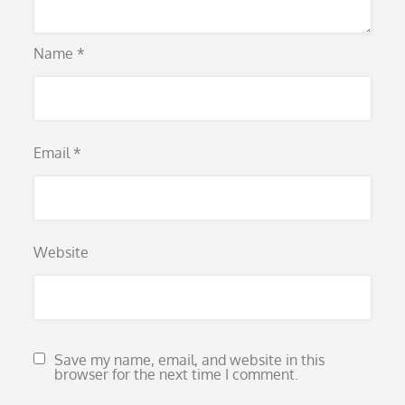
Name
*
Email
*
Website
Save my name, email, and website in this
browser for the next time I comment.