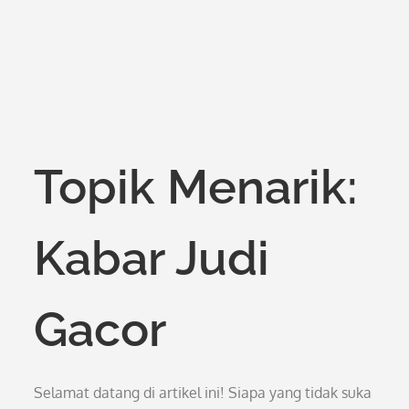
Topik Menarik:
Kabar Judi
Gacor
Selamat datang di artikel ini! Siapa yang tidak suka