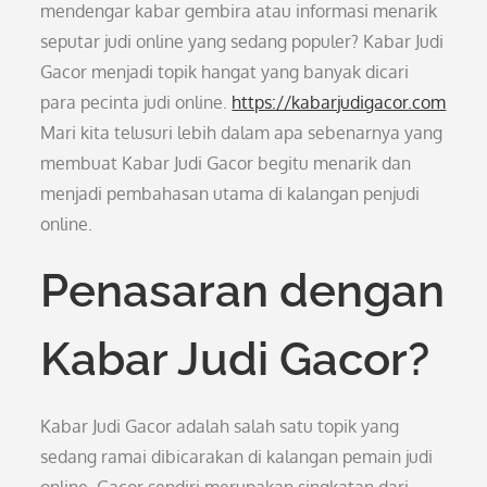
mendengar kabar gembira atau informasi menarik
seputar judi online yang sedang populer? Kabar Judi
Gacor menjadi topik hangat yang banyak dicari
para pecinta judi online.
https://kabarjudigacor.com
Mari kita telusuri lebih dalam apa sebenarnya yang
membuat Kabar Judi Gacor begitu menarik dan
menjadi pembahasan utama di kalangan penjudi
online.
Penasaran dengan
Kabar Judi Gacor?
Kabar Judi Gacor adalah salah satu topik yang
sedang ramai dibicarakan di kalangan pemain judi