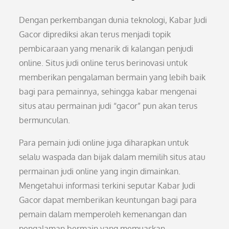
Dengan perkembangan dunia teknologi, Kabar Judi
Gacor diprediksi akan terus menjadi topik
pembicaraan yang menarik di kalangan penjudi
online. Situs judi online terus berinovasi untuk
memberikan pengalaman bermain yang lebih baik
bagi para pemainnya, sehingga kabar mengenai
situs atau permainan judi “gacor” pun akan terus
bermunculan.
Para pemain judi online juga diharapkan untuk
selalu waspada dan bijak dalam memilih situs atau
permainan judi online yang ingin dimainkan.
Mengetahui informasi terkini seputar Kabar Judi
Gacor dapat memberikan keuntungan bagi para
pemain dalam memperoleh kemenangan dan
pengalaman bermain yang memuaskan.