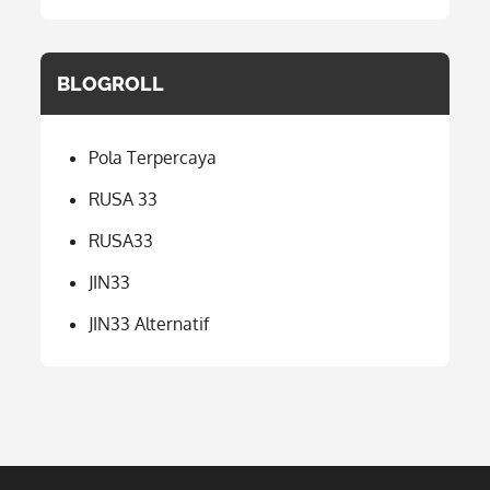
BLOGROLL
Pola Terpercaya
RUSA 33
RUSA33
JIN33
JIN33 Alternatif