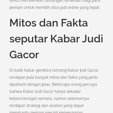
tentu memberikan tantangan tersendiri bagi para
pemain untuk memilih situs judi online yang tepat.
Mitos dan Fakta
seputar Kabar Judi
Gacor
Di balik kabar gembira tentang Kabar Judi Gacor,
terdapat pula banyak mitos dan fakta yang perlu
dipahami dengan jelas. Beberapa orang percaya
bahwa Kabar Judi Gacor hanya sekadar
keberuntungan semata, namun sebenarnya
terdapat strategi dan analisis yang dapat
membantu pemain meraih kemenangan.