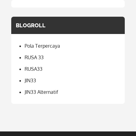
BLOGROLL
Pola Terpercaya
RUSA 33
RUSA33
JIN33
JIN33 Alternatif