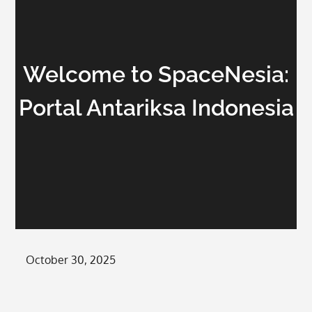
Welcome to SpaceNesia:
Portal Antariksa Indonesia
Posted
October 30, 2025
on