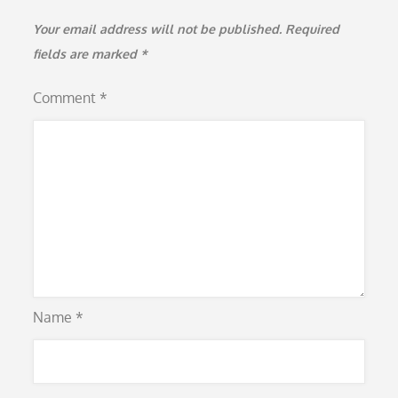
Your email address will not be published.
Required
fields are marked
*
Comment
*
Name
*