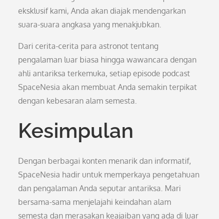
eksklusif kami, Anda akan diajak mendengarkan
suara-suara angkasa yang menakjubkan.
Dari cerita-cerita para astronot tentang
pengalaman luar biasa hingga wawancara dengan
ahli antariksa terkemuka, setiap episode podcast
SpaceNesia akan membuat Anda semakin terpikat
dengan kebesaran alam semesta.
Kesimpulan
Dengan berbagai konten menarik dan informatif,
SpaceNesia hadir untuk memperkaya pengetahuan
dan pengalaman Anda seputar antariksa. Mari
bersama-sama menjelajahi keindahan alam
semesta dan merasakan keajaiban yang ada di luar