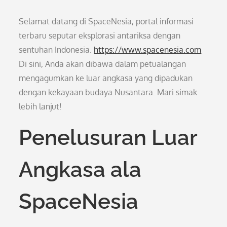
Selamat datang di SpaceNesia, portal informasi
terbaru seputar eksplorasi antariksa dengan
sentuhan Indonesia.
https://www.spacenesia.com
Di sini, Anda akan dibawa dalam petualangan
mengagumkan ke luar angkasa yang dipadukan
dengan kekayaan budaya Nusantara. Mari simak
lebih lanjut!
Penelusuran Luar
Angkasa ala
SpaceNesia