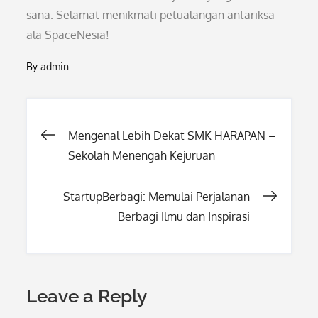
sana. Selamat menikmati petualangan antariksa
ala SpaceNesia!
By
admin
Post
Mengenal Lebih Dekat SMK HARAPAN –
Sekolah Menengah Kejuruan
navigation
StartupBerbagi: Memulai Perjalanan
Berbagi Ilmu dan Inspirasi
Leave a Reply