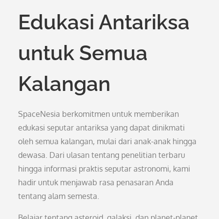
Edukasi Antariksa
untuk Semua
Kalangan
SpaceNesia berkomitmen untuk memberikan
edukasi seputar antariksa yang dapat dinikmati
oleh semua kalangan, mulai dari anak-anak hingga
dewasa. Dari ulasan tentang penelitian terbaru
hingga informasi praktis seputar astronomi, kami
hadir untuk menjawab rasa penasaran Anda
tentang alam semesta.
Belajar tentang asteroid, galaksi, dan planet-planet