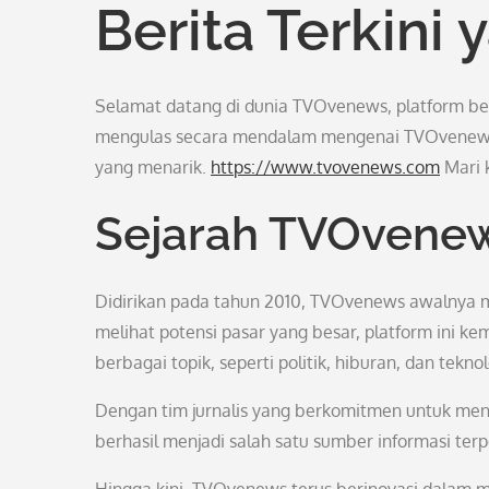
Berita Terkin
Selamat datang di dunia TVOvenews, platform beri
mengulas secara mendalam mengenai TVOvenews, 
yang menarik.
https://www.tvovenews.com
Mari k
Sejarah TVOvene
Didirikan pada tahun 2010, TVOvenews awalnya me
melihat potensi pasar yang besar, platform ini k
berbagai topik, seperti politik, hiburan, dan teknol
Dengan tim jurnalis yang berkomitmen untuk men
berhasil menjadi salah satu sumber informasi ter