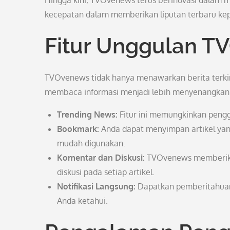
Hingga kini, TVOvenews terus berinovasi dalam
kecepatan dalam memberikan liputan terbaru ke
Fitur Unggulan 
TVOvenews tidak hanya menawarkan berita terkin
membaca informasi menjadi lebih menyenangkan. 
Trending News:
Fitur ini memungkinkan penggu
Bookmark:
Anda dapat menyimpan artikel yan
mudah digunakan.
Komentar dan Diskusi:
TVOvenews memberikan
diskusi pada setiap artikel.
Notifikasi Langsung:
Dapatkan pemberitahuan l
Anda ketahui.