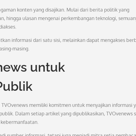
man konten yang disajikan. Mulai dari berita politik yang
ran, hingga ulasan mengenai perkembangan teknologi, semua
diakses.
an informasi dari satu sisi, melainkan dapat mengakses ber
asing-masing.
ews untuk
ublik
, TVOvenews memiliki komitmen untuk menyajikan informasi 
ublik. Dalam setiap artikel yang dipublikasikan, TVOvenews s
n kebermanfaatan.
 sumber informasi, tetapi juga menjadi mitra setia pembac