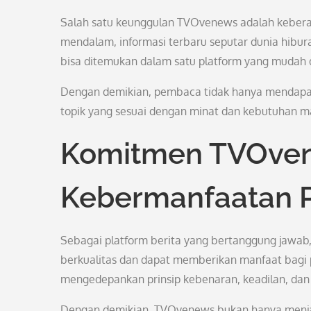
Salah satu keunggulan TVOvenews adalah keberaga
mendalam, informasi terbaru seputar dunia hibu
bisa ditemukan dalam satu platform yang mudah 
Dengan demikian, pembaca tidak hanya mendapatk
topik yang sesuai dengan minat dan kebutuhan m
Komitmen TVOven
Kebermanfaatan P
Sebagai platform berita yang bertanggung jawab
berkualitas dan dapat memberikan manfaat bagi p
mengedepankan prinsip kebenaran, keadilan, da
Dengan demikian, TVOvenews bukan hanya menjadi