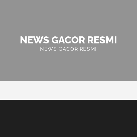
NEWS GACOR RESMI
NEWS GACOR RESMI