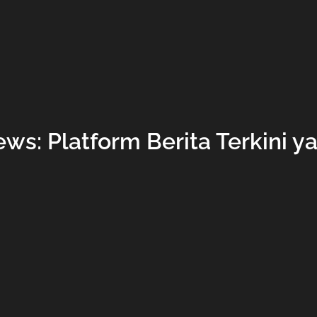
ews: Platform Berita Terkini