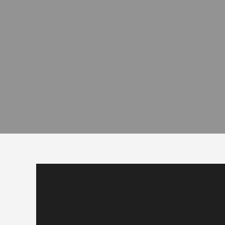
Skip
to
content