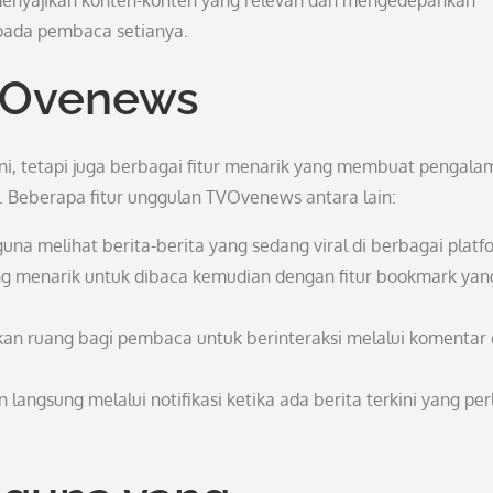
 menyajikan konten-konten yang relevan dan mengedepankan
pada pembaca setianya.
TVOvenews
i, tetapi juga berbagai fitur menarik yang membuat pengala
Beberapa fitur unggulan TVOvenews antara lain:
na melihat berita-berita yang sedang viral di berbagai platf
g menarik untuk dibaca kemudian dengan fitur bookmark yan
 ruang bagi pembaca untuk berinteraksi melalui komentar
angsung melalui notifikasi ketika ada berita terkini yang per