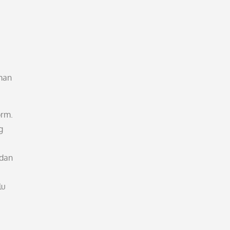
man
orm.
g
 dan
lu