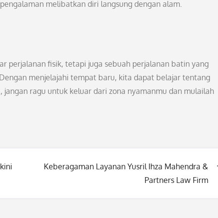
engalaman melibatkan diri langsung dengan alam.
perjalanan fisik, tetapi juga sebuah perjalanan batin yang
ngan menjelajahi tempat baru, kita dapat belajar tentang
, jangan ragu untuk keluar dari zona nyamanmu dan mulailah
kini
Keberagaman Layanan Yusril Ihza Mahendra &
Partners Law Firm