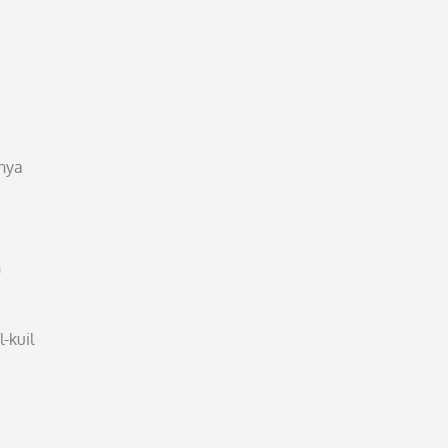
unya
n
-kuil