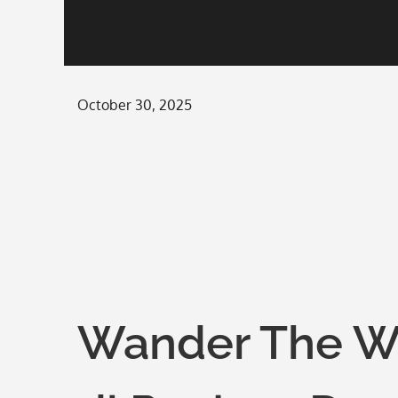
Posted
October 30, 2025
on
Wander The W