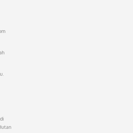
Tom
lah
u.
di
 Hutan