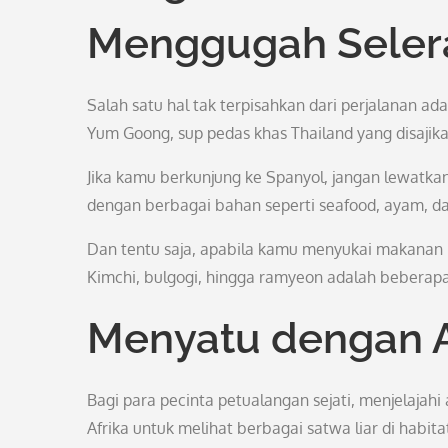
Menggugah Seler
Salah satu hal tak terpisahkan dari perjalanan ad
Yum Goong, sup pedas khas Thailand yang disaji
Jika kamu berkunjung ke Spanyol, jangan lewatkan
dengan berbagai bahan seperti seafood, ayam, da
Dan tentu saja, apabila kamu menyukai makanan 
Kimchi, bulgogi, hingga ramyeon adalah beberapa
Menyatu dengan A
Bagi para pecinta petualangan sejati, menjelajah
Afrika untuk melihat berbagai satwa liar di habit