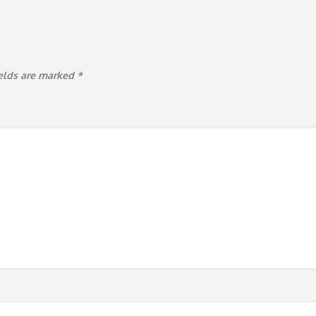
ields are marked
*