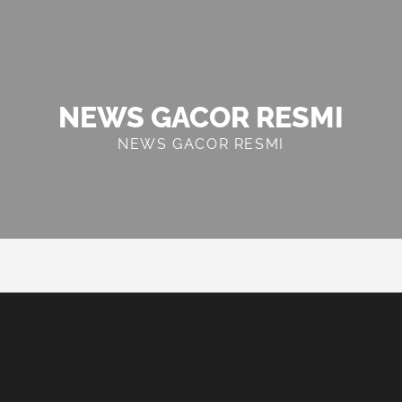
NEWS GACOR RESMI
NEWS GACOR RESMI