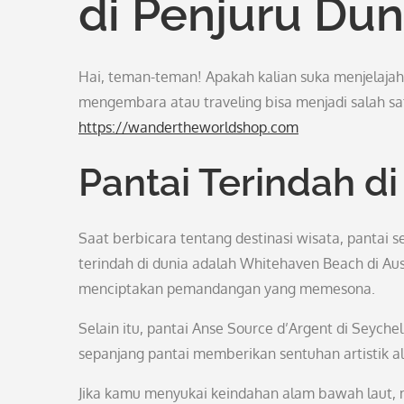
di Penjuru Dun
Hai, teman-teman! Apakah kalian suka menjelajah
mengembara atau traveling bisa menjadi salah sat
https://wandertheworldshop.com
Pantai Terindah di
Saat berbicara tentang destinasi wisata, pantai se
terindah di dunia adalah Whitehaven Beach di Aust
menciptakan pemandangan yang memesona.
Selain itu, pantai Anse Source d’Argent di Seyche
sepanjang pantai memberikan sentuhan artistik al
Jika kamu menyukai keindahan alam bawah laut, ma