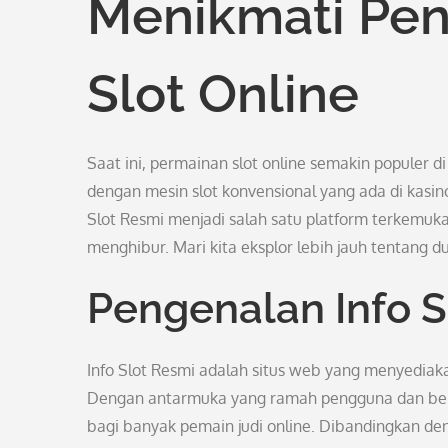
Menikmati Pe
Slot Online
Saat ini, permainan slot online semakin populer di
dengan mesin slot konvensional yang ada di kasino 
Slot Resmi menjadi salah satu platform terkemu
menghibur. Mari kita eksplor lebih jauh tentang duni
Pengenalan Info S
Info Slot Resmi adalah situs web yang menyediaka
Dengan antarmuka yang ramah pengguna dan berag
bagi banyak pemain judi online. Dibandingkan den