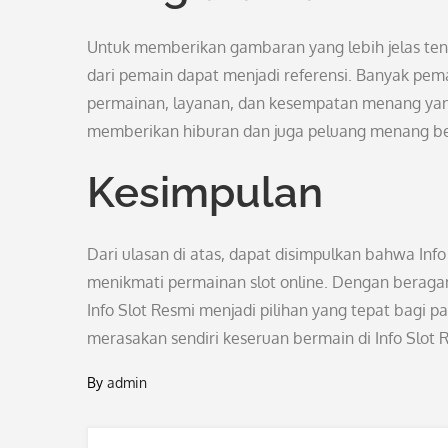
Untuk memberikan gambaran yang lebih jelas ten
dari pemain dapat menjadi referensi. Banyak pe
permainan, layanan, dan kesempatan menang yang d
memberikan hiburan dan juga peluang menang bes
Kesimpulan
Dari ulasan di atas, dapat disimpulkan bahwa In
menikmati permainan slot online. Dengan beraga
Info Slot Resmi menjadi pilihan yang tepat bagi p
merasakan sendiri keseruan bermain di Info Slot 
By
admin