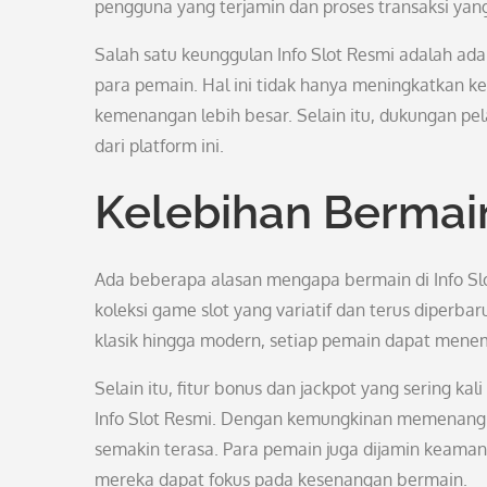
pengguna yang terjamin dan proses transaksi ya
Salah satu keunggulan Info Slot Resmi adalah a
para pemain. Hal ini tidak hanya meningkatkan k
kemenangan lebih besar. Selain itu, dukungan pel
dari platform ini.
Kelebihan Bermain
Ada beberapa alasan mengapa bermain di Info S
koleksi game slot yang variatif dan terus diperba
klasik hingga modern, setiap pemain dapat mene
Selain itu, fitur bonus dan jackpot yang sering ka
Info Slot Resmi. Dengan kemungkinan memenangka
semakin terasa. Para pemain juga dijamin keamana
mereka dapat fokus pada kesenangan bermain.