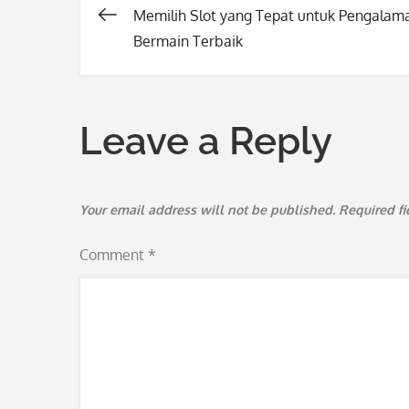
Memilih Slot yang Tepat untuk Pengalam
Post
Bermain Terbaik
navigation
Leave a Reply
Your email address will not be published.
Required f
Comment
*