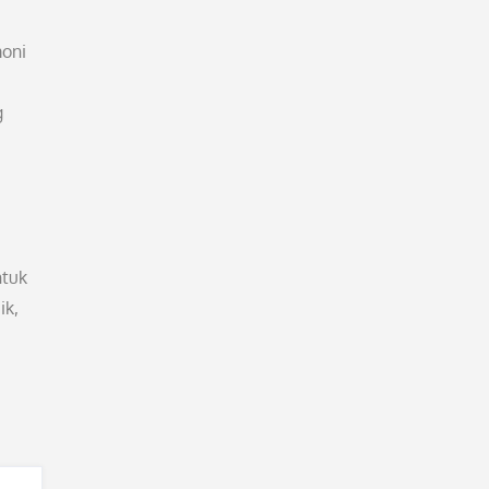
moni
g
ntuk
ik,