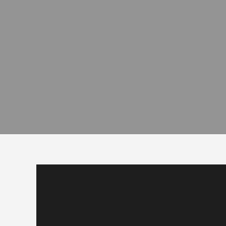
Skip
to
content