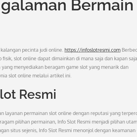
ngalaman Bermain
 kalangan pecinta judi online.
https://infoslotresmi.com
Berbe
fisik, slot online dapat dimainkan di mana saja dan kapan saja
ka yang menyediakan beragam game slot yang menarik dan
a slot online melalui artikel ini.
lot Resmi
n layanan permainan slot online dengan reputasi yang terper
am pilihan permainan, Info Slot Resmi menjadi pilihan uta
gan situs sejenis, Info Slot Resmi menonjol dengan keamanan