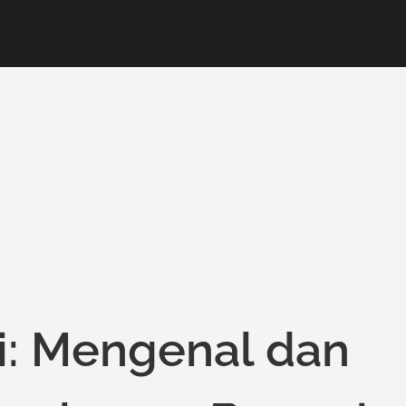
i: Mengenal dan