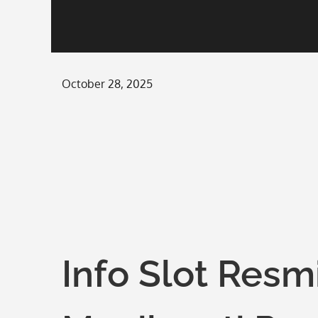
Posted
October 28, 2025
on
Info Slot Resm