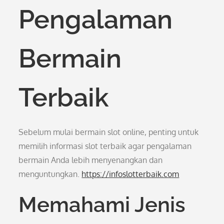
Pengalaman
Bermain
Terbaik
Sebelum mulai bermain slot online, penting untuk
memilih informasi slot terbaik agar pengalaman
bermain Anda lebih menyenangkan dan
menguntungkan.
https://infoslotterbaik.com
Memahami Jenis