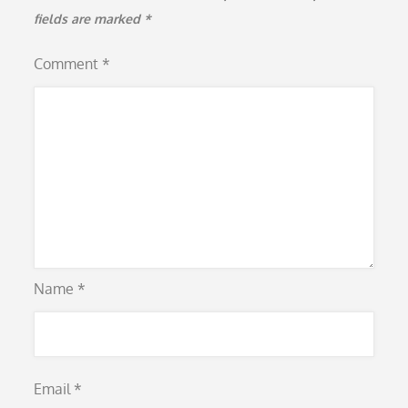
fields are marked
*
Comment
*
Name
*
Email
*