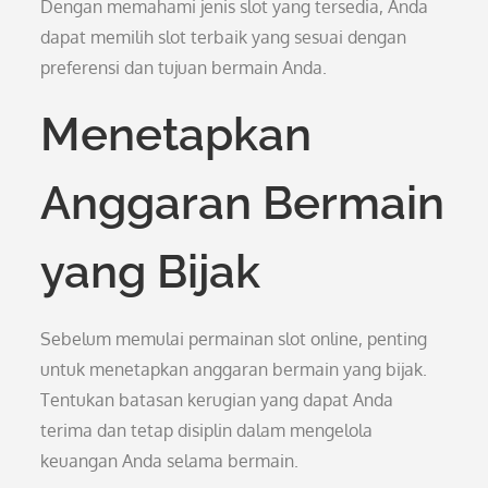
Dengan memahami jenis slot yang tersedia, Anda
dapat memilih slot terbaik yang sesuai dengan
preferensi dan tujuan bermain Anda.
Menetapkan
Anggaran Bermain
yang Bijak
Sebelum memulai permainan slot online, penting
untuk menetapkan anggaran bermain yang bijak.
Tentukan batasan kerugian yang dapat Anda
terima dan tetap disiplin dalam mengelola
keuangan Anda selama bermain.