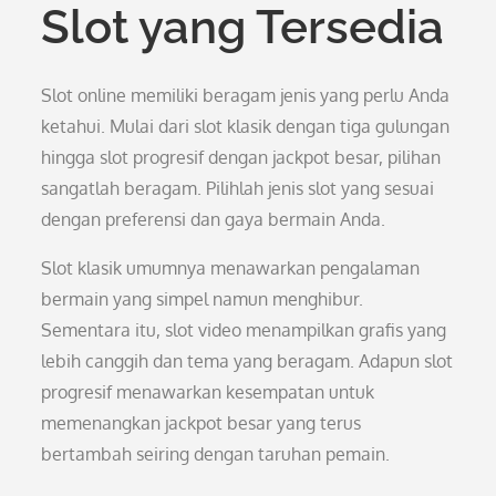
Slot yang Tersedia
Slot online memiliki beragam jenis yang perlu Anda
ketahui. Mulai dari slot klasik dengan tiga gulungan
hingga slot progresif dengan jackpot besar, pilihan
sangatlah beragam. Pilihlah jenis slot yang sesuai
dengan preferensi dan gaya bermain Anda.
Slot klasik umumnya menawarkan pengalaman
bermain yang simpel namun menghibur.
Sementara itu, slot video menampilkan grafis yang
lebih canggih dan tema yang beragam. Adapun slot
progresif menawarkan kesempatan untuk
memenangkan jackpot besar yang terus
bertambah seiring dengan taruhan pemain.