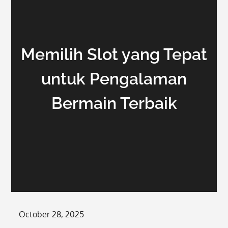
Memilih Slot yang Tepat
untuk Pengalaman
Bermain Terbaik
Posted
October 28, 2025