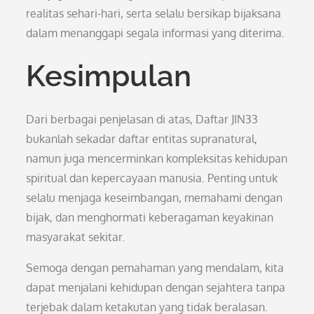
realitas sehari-hari, serta selalu bersikap bijaksana
dalam menanggapi segala informasi yang diterima.
Kesimpulan
Dari berbagai penjelasan di atas, Daftar JIN33
bukanlah sekadar daftar entitas supranatural,
namun juga mencerminkan kompleksitas kehidupan
spiritual dan kepercayaan manusia. Penting untuk
selalu menjaga keseimbangan, memahami dengan
bijak, dan menghormati keberagaman keyakinan
masyarakat sekitar.
Semoga dengan pemahaman yang mendalam, kita
dapat menjalani kehidupan dengan sejahtera tanpa
terjebak dalam ketakutan yang tidak beralasan.