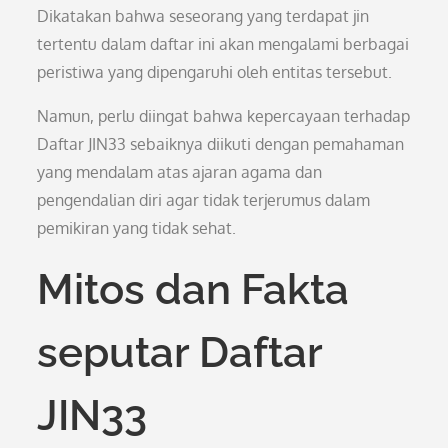
Dikatakan bahwa seseorang yang terdapat jin
tertentu dalam daftar ini akan mengalami berbagai
peristiwa yang dipengaruhi oleh entitas tersebut.
Namun, perlu diingat bahwa kepercayaan terhadap
Daftar JIN33 sebaiknya diikuti dengan pemahaman
yang mendalam atas ajaran agama dan
pengendalian diri agar tidak terjerumus dalam
pemikiran yang tidak sehat.
Mitos dan Fakta
seputar Daftar
JIN33