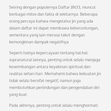
Seiring dengan populernya Daftar JIN33, muncul
berbagai mitos dan fakta di sekitarnya. Beberapa
orang percaya bahwa mengetahui jin yang ada
dalam daftar ini dapat membawa keberuntungan,
sementara yang lain merasa takut dengan
kemungkinan dampak negatifnya.
Seperti halnya kepercayaan tentang hal-hal
supranatural lainnya, penting untuk selalu menjaga
keseimbangan antara keyakinan spiritual dan
realitas sehari-hari. Memahami bahwa kekuatan jin
tidak selalu bersifat negatif, namun juga
membutuhkan perlindungan dan pengendalian diri
yang kuat.
Pada akhirnya, penting untuk selalu menghormati