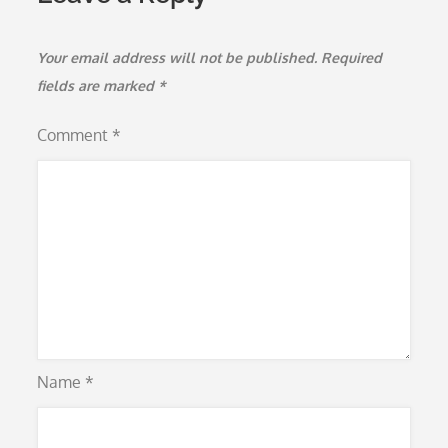
Your email address will not be published.
Required
fields are marked
*
Comment
*
Name
*