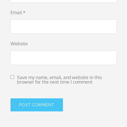
Email
*
Website
Save my name, email, and website in this
browser for the next time I comment.