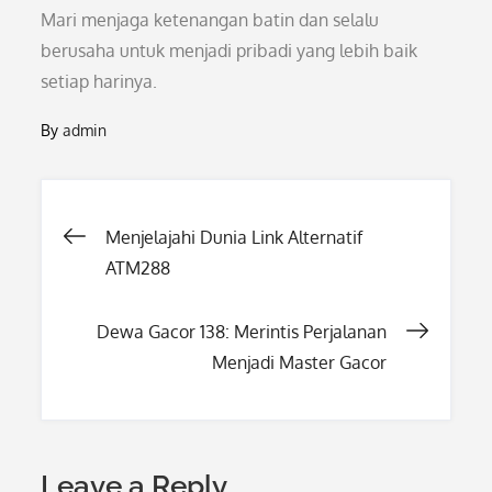
Mari menjaga ketenangan batin dan selalu
berusaha untuk menjadi pribadi yang lebih baik
setiap harinya.
By
admin
Post
Menjelajahi Dunia Link Alternatif
ATM288
navigation
Dewa Gacor 138: Merintis Perjalanan
Menjadi Master Gacor
Leave a Reply