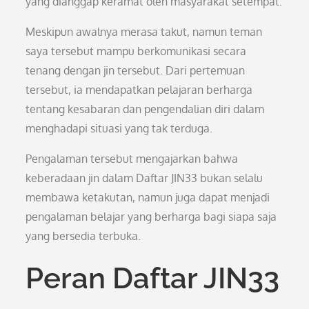
yang dianggap keramat oleh masyarakat setempat.
Meskipun awalnya merasa takut, namun teman
saya tersebut mampu berkomunikasi secara
tenang dengan jin tersebut. Dari pertemuan
tersebut, ia mendapatkan pelajaran berharga
tentang kesabaran dan pengendalian diri dalam
menghadapi situasi yang tak terduga.
Pengalaman tersebut mengajarkan bahwa
keberadaan jin dalam Daftar JIN33 bukan selalu
membawa ketakutan, namun juga dapat menjadi
pengalaman belajar yang berharga bagi siapa saja
yang bersedia terbuka.
Peran Daftar JIN33