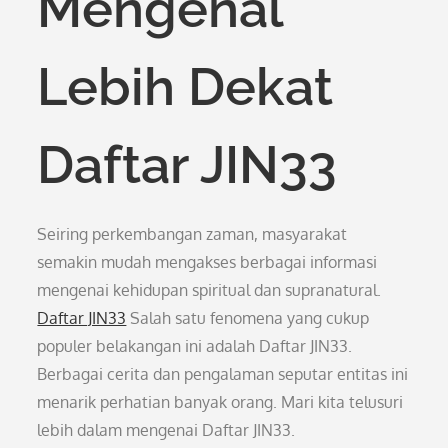
Mengenal
Lebih Dekat
Daftar JIN33
Seiring perkembangan zaman, masyarakat
semakin mudah mengakses berbagai informasi
mengenai kehidupan spiritual dan supranatural.
Daftar JIN33
Salah satu fenomena yang cukup
populer belakangan ini adalah Daftar JIN33.
Berbagai cerita dan pengalaman seputar entitas ini
menarik perhatian banyak orang. Mari kita telusuri
lebih dalam mengenai Daftar JIN33.