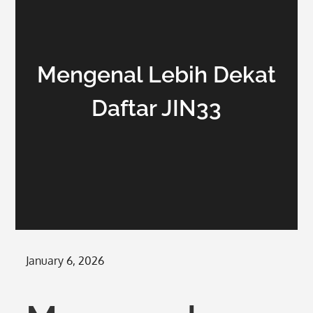
Mengenal Lebih Dekat
Daftar JIN33
Posted
January 6, 2026
on