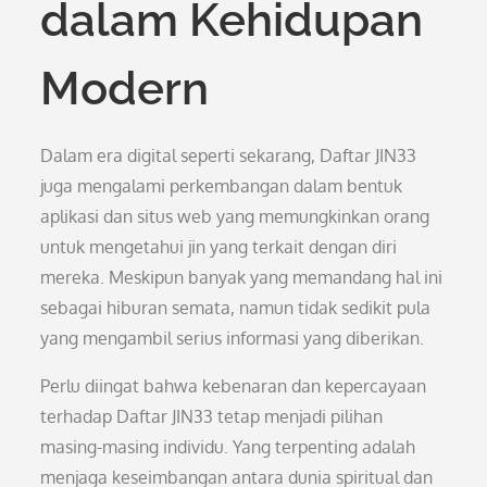
dalam Kehidupan
Modern
Dalam era digital seperti sekarang, Daftar JIN33
juga mengalami perkembangan dalam bentuk
aplikasi dan situs web yang memungkinkan orang
untuk mengetahui jin yang terkait dengan diri
mereka. Meskipun banyak yang memandang hal ini
sebagai hiburan semata, namun tidak sedikit pula
yang mengambil serius informasi yang diberikan.
Perlu diingat bahwa kebenaran dan kepercayaan
terhadap Daftar JIN33 tetap menjadi pilihan
masing-masing individu. Yang terpenting adalah
menjaga keseimbangan antara dunia spiritual dan