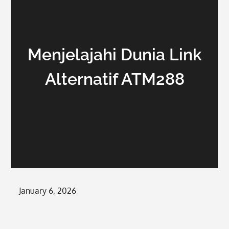
Menjelajahi Dunia Link
Alternatif ATM288
Posted
January 6, 2026
on