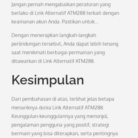
Jangan pernah mengabaikan peraturan yang
berlaku di Link Alternatif ATM288 terkait dengan
keamanan akun Anda. Pastikan untuk…
Dengan menerapkan langkah-langkah
perlindungan tersebut, Anda dapat lebih tenang
saat menikmati berbagai permainan yang
ditawarkan di Link Alternatif ATM288.
Kesimpulan
Dari pembahasan di atas, terlihat jelas betapa
menariknya dunia Link Alternatif ATM288.
Keunggulan-keunggulannya yang menonjol,
pengalaman pengguna yang positif, strategi
bermain yang bisa diterapkan, serta pentingnya