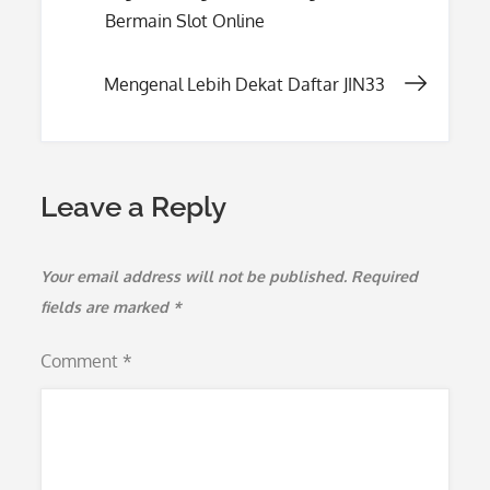
Bermain Slot Online
navigation
Mengenal Lebih Dekat Daftar JIN33
Leave a Reply
Your email address will not be published.
Required
fields are marked
*
Comment
*