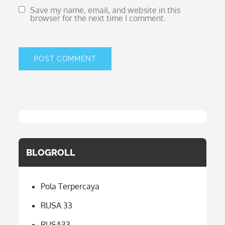
Save my name, email, and website in this
browser for the next time I comment.
BLOGROLL
Pola Terpercaya
RUSA 33
RUSA33