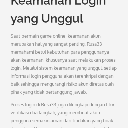
Keamanan Login
yang Unggul
Saat bermain game online, keamanan akun
merupakan hal yang sangat penting. Rusa33
memahami betul kebutuhan para penggunanya
akan keamanan, khususnya saat melakukan proses
login. Melalui sistem keamanan yang unggul, setiap
informasi login pengguna akan terenkripsi dengan
baik sehingga mengurangi risiko akun diretas oleh
pihak yang tidak bertanggung jawab.
Proses login di Rusa33 juga dilengkapi dengan fitur
verifikasi dua langkah, yang membuat akun
pengguna semakin aman dari tindakan yang tidak