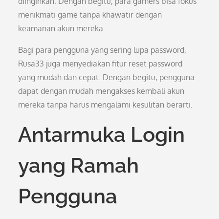
diinginkan. Dengan begitu, para gamers bisa fokus
menikmati game tanpa khawatir dengan
keamanan akun mereka.
Bagi para pengguna yang sering lupa password,
Rusa33 juga menyediakan fitur reset password
yang mudah dan cepat. Dengan begitu, pengguna
dapat dengan mudah mengakses kembali akun
mereka tanpa harus mengalami kesulitan berarti.
Antarmuka Login
yang Ramah
Pengguna