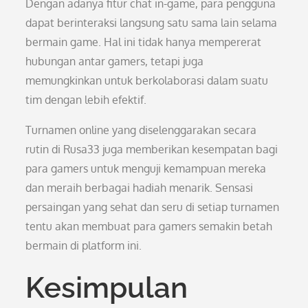
Dengan adanya fitur chat in-game, para pengguna
dapat berinteraksi langsung satu sama lain selama
bermain game. Hal ini tidak hanya mempererat
hubungan antar gamers, tetapi juga
memungkinkan untuk berkolaborasi dalam suatu
tim dengan lebih efektif.
Turnamen online yang diselenggarakan secara
rutin di Rusa33 juga memberikan kesempatan bagi
para gamers untuk menguji kemampuan mereka
dan meraih berbagai hadiah menarik. Sensasi
persaingan yang sehat dan seru di setiap turnamen
tentu akan membuat para gamers semakin betah
bermain di platform ini.
Kesimpulan