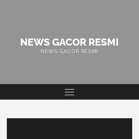
Skip
to
content
NEWS GACOR RESMI
NEWS GACOR RESMI