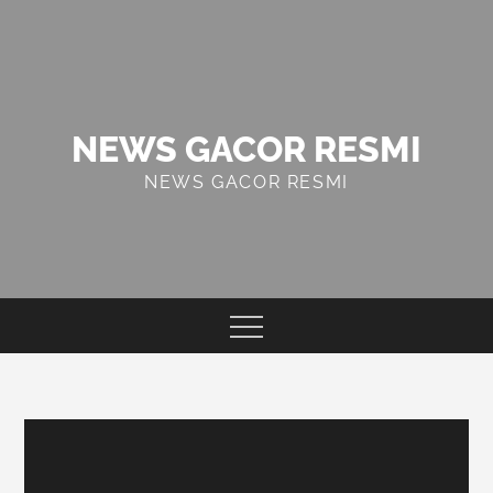
Skip
to
content
NEWS GACOR RESMI
NEWS GACOR RESMI