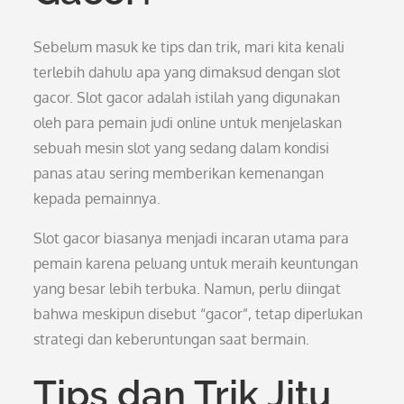
Sebelum masuk ke tips dan trik, mari kita kenali
terlebih dahulu apa yang dimaksud dengan slot
gacor. Slot gacor adalah istilah yang digunakan
oleh para pemain judi online untuk menjelaskan
sebuah mesin slot yang sedang dalam kondisi
panas atau sering memberikan kemenangan
kepada pemainnya.
Slot gacor biasanya menjadi incaran utama para
pemain karena peluang untuk meraih keuntungan
yang besar lebih terbuka. Namun, perlu diingat
bahwa meskipun disebut “gacor”, tetap diperlukan
strategi dan keberuntungan saat bermain.
Tips dan Trik Jitu