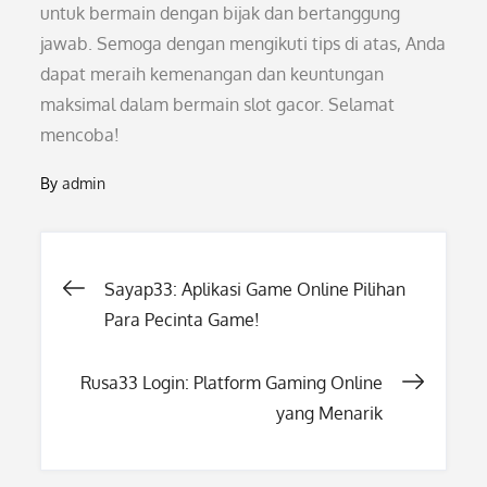
untuk bermain dengan bijak dan bertanggung
jawab. Semoga dengan mengikuti tips di atas, Anda
dapat meraih kemenangan dan keuntungan
maksimal dalam bermain slot gacor. Selamat
mencoba!
By
admin
Post
Sayap33: Aplikasi Game Online Pilihan
Para Pecinta Game!
navigation
Rusa33 Login: Platform Gaming Online
yang Menarik