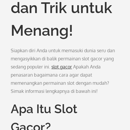
dan Trik untuk
Menang!
Siapkan diri Anda untuk memasuki dunia seru dan
mengasyikkan di balik permainan slot gacor yang
sedang populer ini.
slot gacor
Apakah Anda
penasaran bagaimana cara agar dapat
memenangkan permainan slot dengan mudah?
Simak informasi lengkapnya di bawah ini!
Apa Itu Slot
Gacor?