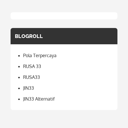
BLOGROLL
Pola Terpercaya
RUSA 33
RUSA33
JIN33
JIN33 Alternatif