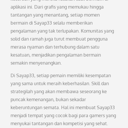
aplikasi ini. Dari grafis yang memukau hingga
tantangan yang menantang, setiap momen
bermain di Sayap33 selalu memberikan
pengalaman yang tak terlupakan. Komunitas yang
solid dan ramah juga turut membuat pengguna
merasa nyaman dan terhubung dalam satu
kesatuan, menjadikan pengalaman bermain
semakin menyenangkan.
Di Sayap33, setiap pemain memiliki kesempatan
yang sama untuk meraih keberhasilan. Skill dan
strategilah yang akan membawa seseorang ke
puncak kemenangan, bukan sekadar
keberuntungan semata. Hal ini membuat Sayap33
menjadi tempat yang cocok bagi para gamers yang
menyukai tantangan dan kompetisi yang sehat.