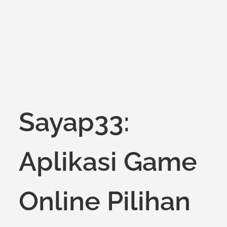
on
Sayap33:
Aplikasi Game
Online Pilihan