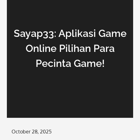
Sayap33: Aplikasi Game
Online Pilihan Para
Pecinta Game!
Posted
October 28, 2025