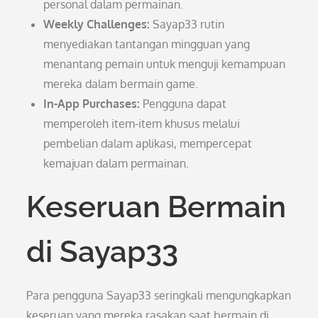
personal dalam permainan.
Weekly Challenges:
Sayap33 rutin
menyediakan tantangan mingguan yang
menantang pemain untuk menguji kemampuan
mereka dalam bermain game.
In-App Purchases:
Pengguna dapat
memperoleh item-item khusus melalui
pembelian dalam aplikasi, mempercepat
kemajuan dalam permainan.
Keseruan Bermain
di Sayap33
Para pengguna Sayap33 seringkali mengungkapkan
keseruan yang mereka rasakan saat bermain di