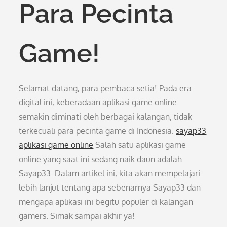
Para Pecinta
Game!
Selamat datang, para pembaca setia! Pada era
digital ini, keberadaan aplikasi game online
semakin diminati oleh berbagai kalangan, tidak
terkecuali para pecinta game di Indonesia.
sayap33
aplikasi game online
Salah satu aplikasi game
online yang saat ini sedang naik daun adalah
Sayap33. Dalam artikel ini, kita akan mempelajari
lebih lanjut tentang apa sebenarnya Sayap33 dan
mengapa aplikasi ini begitu populer di kalangan
gamers. Simak sampai akhir ya!