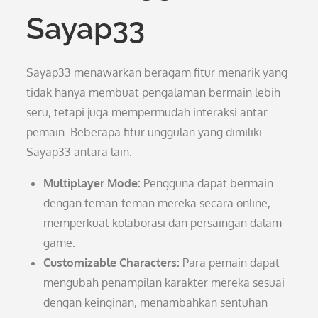
Sayap33
Sayap33 menawarkan beragam fitur menarik yang
tidak hanya membuat pengalaman bermain lebih
seru, tetapi juga mempermudah interaksi antar
pemain. Beberapa fitur unggulan yang dimiliki
Sayap33 antara lain:
Multiplayer Mode:
Pengguna dapat bermain
dengan teman-teman mereka secara online,
memperkuat kolaborasi dan persaingan dalam
game.
Customizable Characters:
Para pemain dapat
mengubah penampilan karakter mereka sesuai
dengan keinginan, menambahkan sentuhan